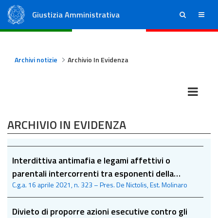
Giustizia Amministrativa
ricerca
menu
Consiglio di Stato
Tribunali Amministrativi Regionali
Archivi notizie
Archivio In Evidenza
ARCHIVIO IN EVIDENZA
Interdittiva antimafia e legami affettivi o
parentali intercorrenti tra esponenti della
C.g.a. 16 aprile 2021, n. 323 – Pres. De Nictolis, Est. Molinaro
compagine sociale e soggetti affiliati o vicini alle
consorterie criminali
Divieto di proporre azioni esecutive contro gli