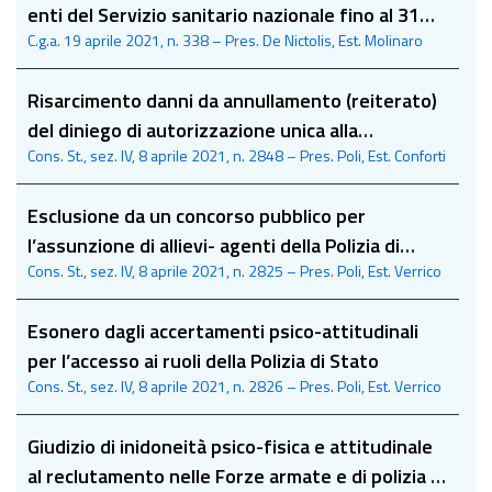
enti del Servizio sanitario nazionale fino al 31
C.g.a. 19 aprile 2021, n. 338 – Pres. De Nictolis, Est. Molinaro
dicembre 2021
Risarcimento danni da annullamento (reiterato)
del diniego di autorizzazione unica alla
Cons. St., sez. IV, 8 aprile 2021, n. 2848 – Pres. Poli, Est. Conforti
realizzazione di un impianto energetico da fonti
rinnovabili
Esclusione da un concorso pubblico per
l’assunzione di allievi- agenti della Polizia di
Cons. St., sez. IV, 8 aprile 2021, n. 2825 – Pres. Poli, Est. Verrico
Stato per la presenza di un tatuaggio sul polso
sinistro di un candidato
Esonero dagli accertamenti psico-attitudinali
per l’accesso ai ruoli della Polizia di Stato
Cons. St., sez. IV, 8 aprile 2021, n. 2826 – Pres. Poli, Est. Verrico
Giudizio di inidoneità psico-fisica e attitudinale
al reclutamento nelle Forze armate e di polizia e