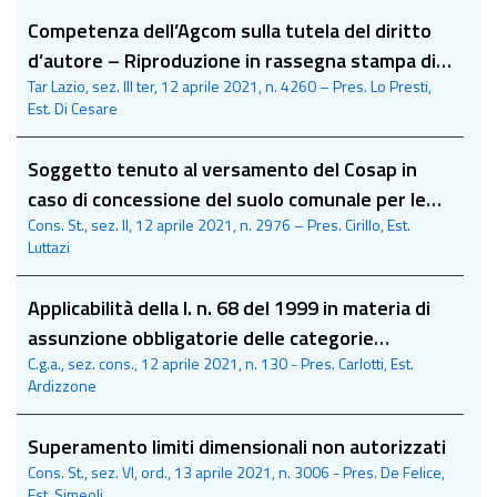
Competenza dell’Agcom sulla tutela del diritto
d’autore – Riproduzione in rassegna stampa di
Tar Lazio, sez. III ter, 12 aprile 2021, n. 4260 – Pres. Lo Presti,
articoli recanti la clausola di riproduzione
Est. Di Cesare
riservata
Soggetto tenuto al versamento del Cosap in
caso di concessione del suolo comunale per le
Cons. St., sez. II, 12 aprile 2021, n. 2976 – Pres. Cirillo, Est.
infrastrutture di telecomunicazione
Luttazi
Applicabilità della l. n. 68 del 1999 in materia di
assunzione obbligatorie delle categorie
C.g.a., sez. cons., 12 aprile 2021, n. 130 - Pres. Carlotti, Est.
protette presso le società partecipate della
Ardizzone
Regione Siciliana
Superamento limiti dimensionali non autorizzati
Cons. St., sez. VI, ord., 13 aprile 2021, n. 3006 - Pres. De Felice,
Est. Simeoli