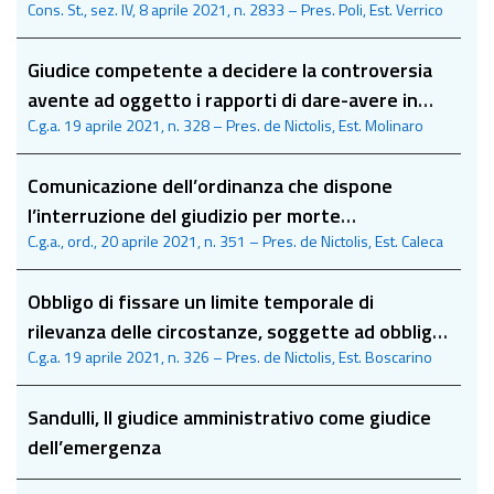
Cons. St., sez. IV, 8 aprile 2021, n. 2833 – Pres. Poli, Est. Verrico
sui limiti del sindacato giurisdizionale del giudice
amministrativo
Giudice competente a decidere la controversia
avente ad oggetto i rapporti di dare-avere in
C.g.a. 19 aprile 2021, n. 328 – Pres. de Nictolis, Est. Molinaro
caso di risoluzione anticipata di una concessione
di pubblico servizio
Comunicazione dell’ordinanza che dispone
l’interruzione del giudizio per morte
C.g.a., ord., 20 aprile 2021, n. 351 – Pres. de Nictolis, Est. Caleca
dell’avvocato
Obbligo di fissare un limite temporale di
rilevanza delle circostanze, soggette ad obblighi
C.g.a. 19 aprile 2021, n. 326 – Pres. de Nictolis, Est. Boscarino
dichiarativi di gravi illeciti professionali
Sandulli, Il giudice amministrativo come giudice
dell’emergenza