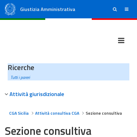
Giustizia Amministrativa
ricerca
menu
Consiglio di Stato
Tribunali Amministrativi Regionali
Ricerche
Tutti i pareri
Attività giurisdizionale
CGA Sicilia
Attività consultiva CGA
Sezione consultiva
Sezione consultiva