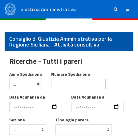
Giustizia Amministrativa
ricerca
menu
Consiglio di Stato
Tribunali Amministrativi Regionali
Consiglio di Giustizia Amministrativa per la
Regione Siciliana - Attività consultiva
Ricerche - Tutti i pareri
Attivita' consultiva del Consiglio di Stato
Anno Spedizione
Numero Spedizione
Data Adunanza da
Data Adunanza a
Sezione
Tipologia parere