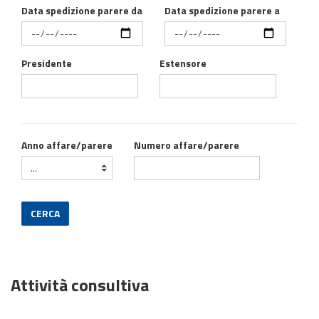
Data spedizione parere da
Data spedizione parere a
Presidente
Estensore
Anno affare/parere
Numero affare/parere
CERCA
Attività consultiva