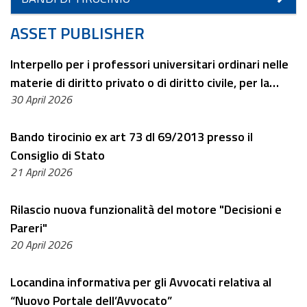
ASSET PUBLISHER
Interpello per i professori universitari ordinari nelle
materie di diritto privato o di diritto civile, per la
30 April 2026
copertura di un posto di componente supplente
della Commissione esaminatrice del concorso a n. 51
Bando tirocinio ex art 73 dl 69/2013 presso il
posti di referendario T.A.R.
Consiglio di Stato
21 April 2026
Rilascio nuova funzionalità del motore "Decisioni e
Pareri"
20 April 2026
Locandina informativa per gli Avvocati relativa al
“Nuovo Portale dell’Avvocato”