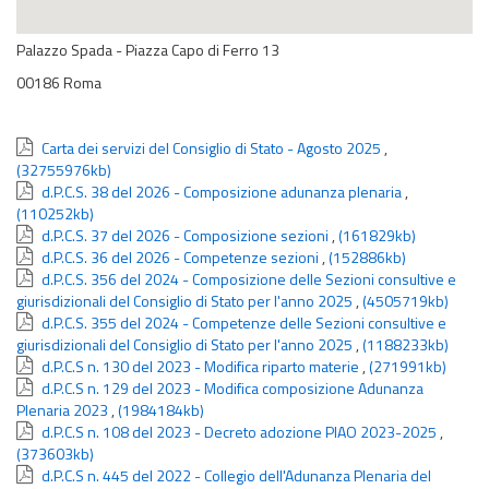
Palazzo Spada - Piazza Capo di Ferro 13
00186 Roma
Carta dei servizi del Consiglio di Stato - Agosto 2025
,
(32755976kb)
d.P.C.S. 38 del 2026 - Composizione adunanza plenaria
,
(110252kb)
d.P.C.S. 37 del 2026 - Composizione sezioni
,
(161829kb)
d.P.C.S. 36 del 2026 - Competenze sezioni
,
(152886kb)
d.P.C.S. 356 del 2024 - Composizione delle Sezioni consultive e
giurisdizionali del Consiglio di Stato per l'anno 2025
,
(4505719kb)
d.P.C.S. 355 del 2024 - Competenze delle Sezioni consultive e
giurisdizionali del Consiglio di Stato per l'anno 2025
,
(1188233kb)
d.P.C.S n. 130 del 2023 - Modifica riparto materie
,
(271991kb)
d.P.C.S n. 129 del 2023 - Modifica composizione Adunanza
Plenaria 2023
,
(1984184kb)
d.P.C.S n. 108 del 2023 - Decreto adozione PIAO 2023-2025
,
(373603kb)
d.P.C.S n. 445 del 2022 - Collegio dell'Adunanza Plenaria del