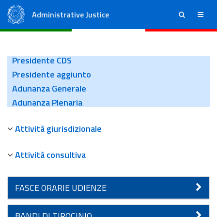
Administrative Justice
ricerca
menu
State Council
Regional Administrative Courts
Presidente CDS
Presidente aggiunto
Adunanza Generale
Adunanza Plenaria
Attività giurisdizionale
Attività consultiva
FASCE ORARIE UDIENZE
BANDI DI TIROCINIO