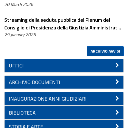
20 March 2026
Streaming della seduta pubblica del Plenum del
Consiglio di Presidenza della Giustizia Amministrativa
29 January 2026
– 11 febbraio 2026
ARCHIVIO AVVISI
UFFICI
ARCHIVIO DOCUMENTI
INAUGURAZIONE ANNI GIUDIZIARI
BIBLIOTECA
STORIA E ARTE