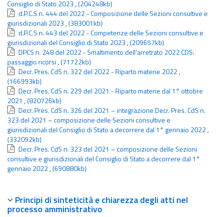
Consiglio di Stato 2023
,
(204248kb)
d.P.C.S n. 444 del 2022 - Composizione delle Sezioni consultive e
giurisdizionali 2023
,
(383001kb)
d.P.C.S n. 443 del 2022 - Competenze delle Sezioni consultive e
giurisdizionali del Consiglio di Stato 2023
,
(209657kb)
DPCS n. 248 del 2022 - Smaltimento dell'arretrato 2022 CDS:
passaggio ricorsi
,
(71722kb)
Decr. Pres. CdS n. 322 del 2022 - Riparto materie 2022
,
(166993kb)
Decr. Pres. CdS n. 229 del 2021 - Riparto materie dal 1° ottobre
2021
,
(820726kb)
Decr. Pres. CdS n. 326 del 2021 – integrazione Decr. Pres. CdS n.
323 del 2021 – composizione delle Sezioni consultive e
giurisdizionali del Consiglio di Stato a decorrere dal 1° gennaio 2022
,
(332092kb)
Decr. Pres. CdS n. 323 del 2021 – composizione delle Sezioni
consultive e giurisdizionali del Consiglio di Stato a decorrere dal 1°
gennaio 2022
,
(690880kb)
Principi di sinteticità e chiarezza degli atti nel
processo amministrativo