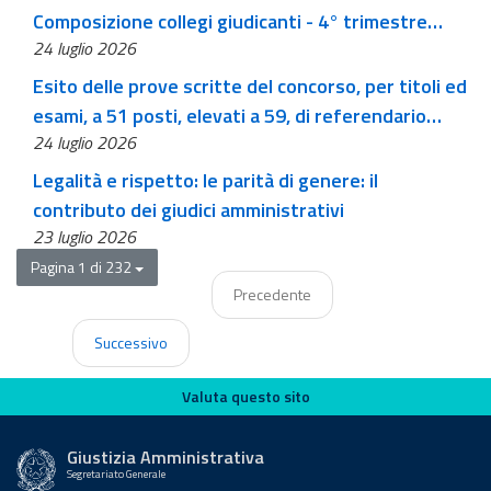
Composizione collegi giudicanti - 4° trimestre
24 luglio 2026
2026
Esito delle prove scritte del concorso, per titoli ed
esami, a 51 posti, elevati a 59, di referendario
24 luglio 2026
T.A.R. bandito con D.P.C.M. 15/04/2025
Legalità e rispetto: le parità di genere: il
contributo dei giudici amministrativi
23 luglio 2026
Pagina 1 di 232
Precedente
Successivo
Valuta questo sito
Valuta questo sito
Giustizia Amministrativa
Segretariato Generale