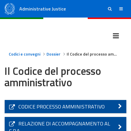
Administrative Justice
ricerca
menu
State Council
Regional Administrative Courts
Codici e convegni
Dossier
Il Codice del processo amministrativo
Il Codice del processo
amministrativo
CODICE PROCESSO AMMINISTRATIVO
RELAZIONE DI ACCOMPAGNAMENTO AL
C.P.A.