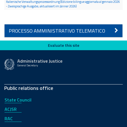
Italienische Verwaltungsprozessordnung (Edizione bilingue aggiornata al gennaio 2026
- Zweisprachige Ausgabe, aktualisiert im Jänner 2026)
PROCESSO AMMINISTRATIVO TELEMATICO
Evaluate this site
Evaluate this site
Administrative Justice
General Secretary
Public relations office
State Council
ACJSR
RAC