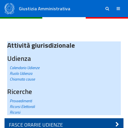
Giustizia Amministrativa
ricerca
menu
Consiglio di Stato
Tribunali Amministrativi Regionali
Attività giurisdizionale
Udienza
Calendario Udienze
Ruolo Udienza
Chiamata cause
Ricerche
Provvedimenti
Ricorsi Elettorali
Ricorsi
FASCE ORARIE UDIENZE