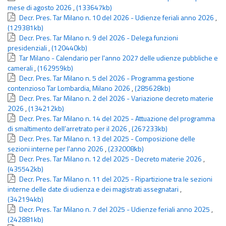
mese di agosto 2026
,
(133647kb)
Decr. Pres. Tar Milano n. 10 del 2026 - Udienze feriali anno 2026
,
(129381kb)
Decr. Pres. Tar Milano n. 9 del 2026 - Delega funzioni
presidenziali
,
(120440kb)
Tar Milano - Calendario per l'anno 2027 delle udienze pubbliche e
camerali
,
(162959kb)
Decr. Pres. Tar Milano n. 5 del 2026 - Programma gestione
contenzioso Tar Lombardia, Milano 2026
,
(285628kb)
Decr. Pres. Tar Milano n. 2 del 2026 - Variazione decreto materie
2026
,
(134212kb)
Decr. Pres. Tar Milano n. 14 del 2025 - Attuazione del programma
di smaltimento dell’arretrato per il 2026
,
(267233kb)
Decr. Pres. Tar Milano n. 13 del 2025 - Composizione delle
sezioni interne per l'anno 2026
,
(232008kb)
Decr. Pres. Tar Milano n. 12 del 2025 - Decreto materie 2026
,
(435542kb)
Decr. Pres. Tar Milano n. 11 del 2025 - Ripartizione tra le sezioni
interne delle date di udienza e dei magistrati assegnatari
,
(342194kb)
Decr. Pres. Tar Milano n. 7 del 2025 - Udienze feriali anno 2025
,
(242881kb)