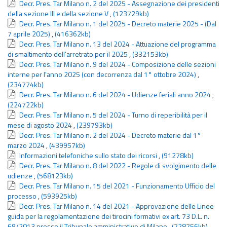
Decr. Pres. Tar Milano n. 2 del 2025 - Assegnazione dei presidenti
della sezione III e della sezione V
,
(123729kb)
Decr. Pres. Tar Milano n. 1 del 2025 - Decreto materie 2025 - (Dal
7 aprile 2025)
,
(416362kb)
Decr. Pres. Tar Milano n. 13 del 2024 - Attuazione del programma
di smaltimento dell’arretrato per il 2025
,
(332153kb)
Decr. Pres. Tar Milano n. 9 del 2024 - Composizione delle sezioni
interne per l'anno 2025 (con decorrenza dal 1° ottobre 2024)
,
(234774kb)
Decr. Pres. Tar Milano n. 6 del 2024 - Udienze feriali anno 2024
,
(224722kb)
Decr. Pres. Tar Milano n. 5 del 2024 - Turno di reperibilità per il
mese di agosto 2024
,
(239793kb)
Decr. Pres. Tar Milano n. 2 del 2024 - Decreto materie dal 1°
marzo 2024
,
(439957kb)
Informazioni telefoniche sullo stato dei ricorsi
,
(91278kb)
Decr. Pres. Tar Milano n. 8 del 2022 - Regole di svolgimento delle
udienze
,
(568123kb)
Decr. Pres. Tar Milano n. 15 del 2021 - Funzionamento Ufficio del
processo
,
(593925kb)
Decr. Pres. Tar Milano n. 14 del 2021 - Approvazione delle Linee
guida per la regolamentazione dei tirocini formativi ex art. 73 D.L. n.
69/2013 presso il Tribunale amministrativo di Milano
,
(728756kb)