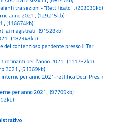
ni AGO tra le sezioni
,
(89157kb)
lenti tra sezioni - "Rettificato"
,
(203036kb)
terne anno 2021
,
(129215kb)
21
,
(116674kb)
ti ai magistrati
,
(91528kb)
2021
,
(182343kb)
e del contenzioso pendente presso il Tar
 tirocinanti per l’anno 2021
,
(111782kb)
anno 2021
,
(51369kb)
 interne per anno 2021-rettifica Decr. Pres. n.
nterne per anno 2021
,
(97709kb)
502kb)
nistrativo