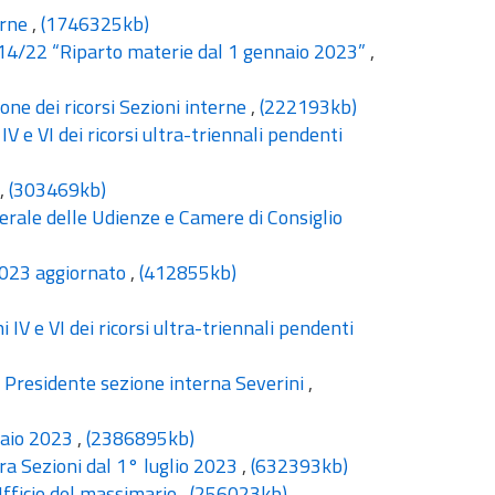
erne
,
(1746325kb)
P. 14/22 “Riparto materie dal 1 gennaio 2023”
,
one dei ricorsi Sezioni interne
,
(222193kb)
V e VI dei ricorsi ultra-triennali pendenti
,
(303469kb)
erale delle Udienze e Camere di Consiglio
2023 aggiornato
,
(412855kb)
IV e VI dei ricorsi ultra-triennali pendenti
i Presidente sezione interna Severini
,
naio 2023
,
(2386895kb)
tra Sezioni dal 1° luglio 2023
,
(632393kb)
Ufficio del massimario
,
(256023kb)