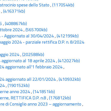
atrocinio spese dello Stato
,
(117054kb)
4
,
(416371kb)
25
,
(408867kb)
 ottobre 2024
,
(565700kb)
4 - Aggiornato al 30/04/2024
,
(412199kb)
aggio 2024 - parziale rettifica D.P. n. 8/2024
maggio 2024
,
(202588kb)
4 aggiornato al 18 aprile 2024
,
(412027kb)
24 aggiornato all'1 febbraio 2024
,
024 aggiornato all 22/01/2024
,
(410932kb)
024
,
(190152kb)
interne anno 2024
,
(141851kb)
terne, RETTIFICA D.P. n.8
,
(176812kb)
ere di Consiglio anno 2023 – aggiornamento
,