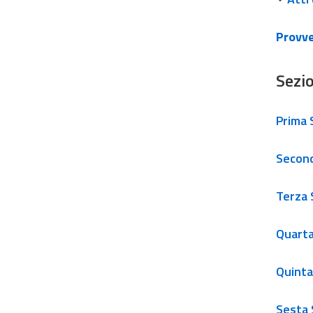
Provve
Sezio
Prima 
Secon
Terza
Quart
Quinta
Sesta