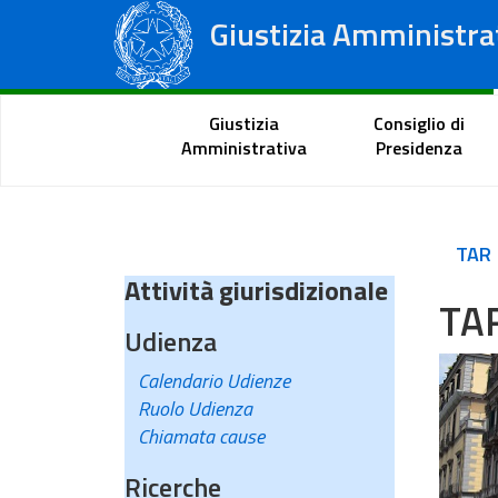
Giustizia Amministra
Consiglio di Stato
Tribunali Amministrativi Regionali
Portale del cittadino
Giustizia
Consiglio di
Amministrativa
Presidenza
TAR
Attività giurisdizionale
TAR
Udienza
Calendario Udienze
Ruolo Udienza
Chiamata cause
Ricerche