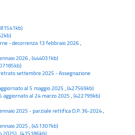
381541kb)
62kb)
terne - decorrenza 13 febbraio 2026
,
 gennaio 2026
,
(444031kb)
407185kb)
rretrato settembre 2025 - Assegnazione
 aggiornato al 5 maggio 2025
,
(427569kb)
25 aggiornato al 24 marzo 2025
,
(422799kb)
gennaio 2025 - parziale rettifica D.P. 36-2024
,
 gennaio 2025
,
(451307kb)
io 2025)
,
(415186kb)