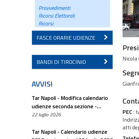
Provvedimenti
Ricorsi Elettorali
Ricorsi
FASCE ORARIE UDIENZE
Pres
Nicola
BANDI DI TIROCINIO
Segre
AVVISI
Gianf
Tar Napoli - Modifica calendario
Conta
udienze seconda sezione -
PEC
: 
settembre 2026
22 luglio 2026
Indiriz
atti de
Tar Napoli - Calendario udienze
Telef