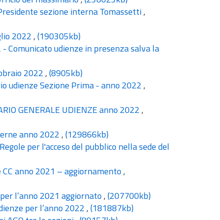
i Presidente sezione interna Tomassetti
,
glio 2022
,
(190305kb)
2 - Comunicato udienze in presenza salva la
ebbraio 2022
,
(8905kb)
dario udienze Sezione Prima - anno 2022
,
NDARIO GENERALE UDIENZE anno 2022
,
interne anno 2022
,
(129866kb)
egole per l'acceso del pubblico nella sede del
e e CC anno 2021 – aggiornamento
,
c per l’anno 2021 aggiornato
,
(207700kb)
udienze per l’anno 2022
,
(181887kb)