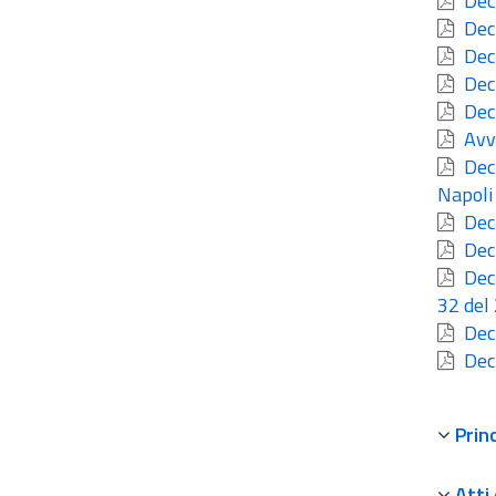
Decr
Decr
Decr
Decr
Decr
Avvi
Decr
Napoli
Decr
Decr
Decr
32 del
Decr
Decr
Prin
Atti