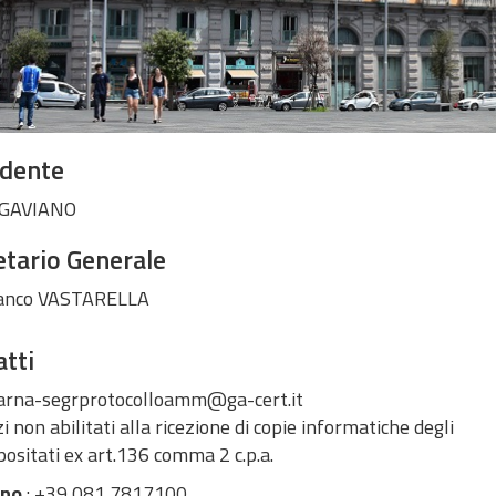
idente
 GAVIANO
tario Generale
ranco VASTARELLA
tti
tarna-segrprotocolloamm@ga-cert.it
zi non abilitati alla ricezione di copie informatiche degli
positati ex art.136 comma 2 c.p.a.
ono
: +39 081 7817100