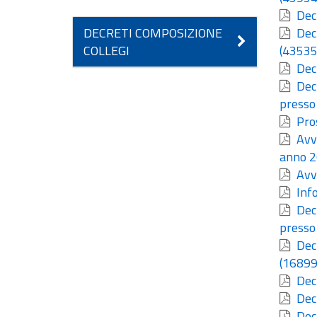
Decr
DECRETI COMPOSIZIONE
Decr
COLLEGI
(43535
Decr
Decr
presso
Pros
Avvi
anno 2
Avvi
Info
Decr
presso 
Decr
(16899
Decr
Decr
Decr