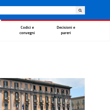
Ita
ito
Portale del magistrato
Codici e
Decisioni e
convegni
pareri