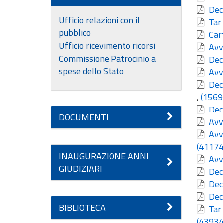
Decr
Ufficio relazioni con il
Tar 
pubblico
Cart
Ufficio ricevimento ricorsi
Avvi
Commissione Patrocinio a
Decr
spese dello Stato
Avvi
Decr
,
(1569
Decr
DOCUMENTI
Avvi
Avvi
(41174
INAUGURAZIONE ANNI
Avvi
GIUDIZIARI
Decr
Decr
Decr
BIBLIOTECA
Tar 
(43934