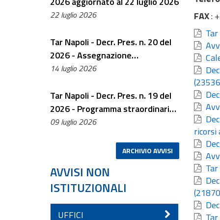
2026 aggiornato al 22 luglio 2026
22 luglio 2026
FAX
: 
Tar 
Tar Napoli - Decr. Pres. n. 20 del
Avvi
2026 - Assegnazione
Cale
temporanea magistrato alla
14 luglio 2026
Decr
ottava sezione per integrazione
(23536
Decr
collegio
Tar Napoli - Decr. Pres. n. 19 del
Avvi
2026 - Programma straordinario
Decr
smaltimento arretrato anno
09 luglio 2026
ricorsi
2026- modifica collegi US
Decr
3.12.2026
ARCHIVIO AVVISI
Avvi
Tar 
AVVISI NON
Decr
ISTITUZIONALI
(21870
Decr
UFFICI
Tar 