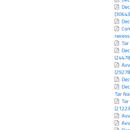
Decr
(30643
Decr
Comu
necess
Tar 
Decr
(24478
Avv
(29278
Decr
Decr
Tar Nap
Tar 
(21223
Avvi
Avvi