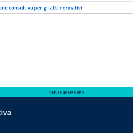
ne consultiva per gli atti normativi
Valuta questo sito
tiva