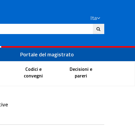
Ita
ito
Portale del magistrato
Codici e
Decisioni e
convegni
pareri
tive