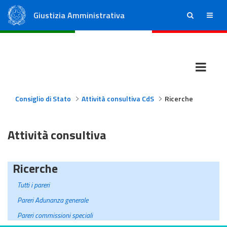
Giustizia Amministrativa
ricerca
menu
Consiglio di Stato
Tribunali Amministrativi Regionali
Consiglio di Stato
Attività consultiva CdS
Ricerche
Attività consultiva
Ricerche
Tutti i pareri
Pareri Adunanza generale
Pareri commissioni speciali