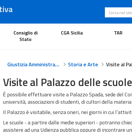
tiva
Cerca nel s
Portale dell'avvocato
Consiglio di
CGA Sicilia
TAR
Stato
Giustizia Amministrativa
Storia e Arte
Visite al Palazzo delle scuole
È possibile effettuare visite a Palazzo Spada, sede del Con
università, associazioni di studenti, di cultori della materia 
Il Palazzo è visitabile, senza oneri, nei giorni in cui l’attiv
Le scuole - a partire dalle medie superiori - potranno chie
assistere ad una Udienza pubblica oppure di incontrare u