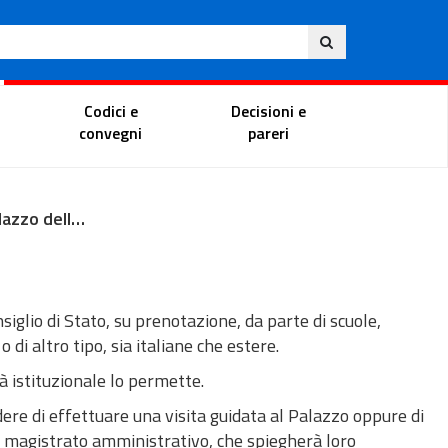
Ita
ito
Portale del magistrato
Codici e
Decisioni e
convegni
pareri
Visite al Palazzo delle scuole
siglio di Stato, su prenotazione, da parte di scuole,
o di altro tipo, sia italiane che estere.
ità istituzionale lo permette.
dere di effettuare una visita guidata al Palazzo oppure di
n magistrato amministrativo, che spiegherà loro