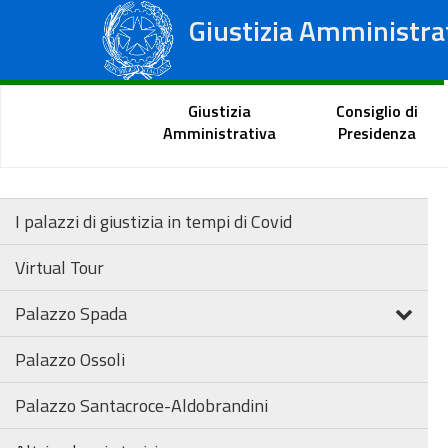
Giustizia Amministra
Consiglio di Stato
Tribunali Amministrativi Regionali
Portale del cittadino
Giustizia
Consiglio di
Amministrativa
Presidenza
I palazzi di giustizia in tempi di Covid
Virtual Tour
Palazzo Spada
Palazzo Ossoli
Palazzo Santacroce-Aldobrandini