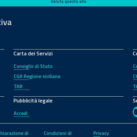
Valuta questo sito
tiva
Carta dei Servizi
C
Consiglio di Stato
C
CGA Regione siciliana
C
TAR
T
Pubblicità legale
S
Accedi
chiarazione di
Condizioni di
Privacy