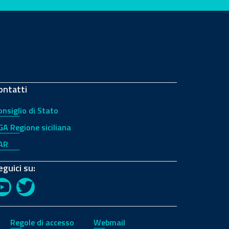
ontatti
onsiglio di Stato
GA Regione siciliana
AR
eguici su:
YouTube
Twitter
Regole di accesso
Webmail