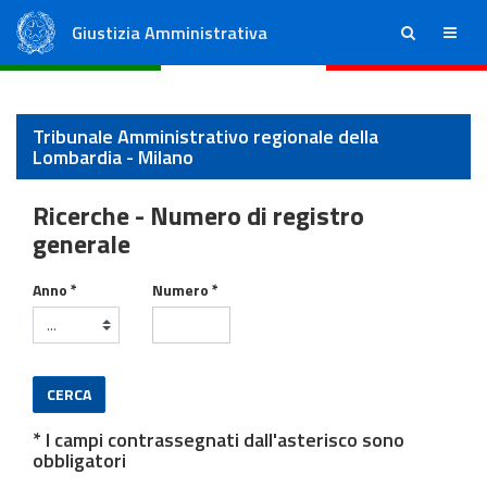
Giustizia Amministrativa
ricerca
menu
Consiglio di Stato
Tribunali Amministrativi Regionali
Tribunale Amministrativo regionale della
Lombardia - Milano
Ricerche - Numero di registro
generale
Ricorsi
Anno *
Numero *
CERCA
* I campi contrassegnati dall'asterisco sono
obbligatori