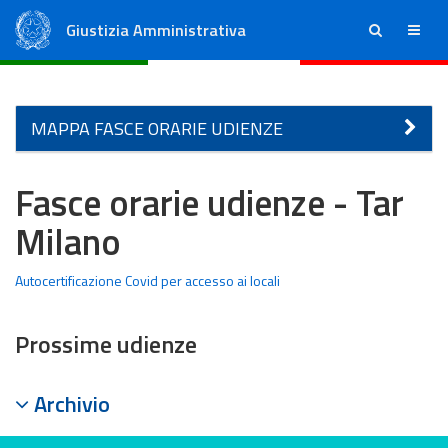
Giustizia Amministrativa
ricerca
menu
Consiglio di Stato
Tribunali Amministrativi Regionali
MAPPA FASCE ORARIE UDIENZE
Fasce orarie udienze - Tar
Milano
Autocertificazione Covid per accesso ai locali
Prossime udienze
Archivio