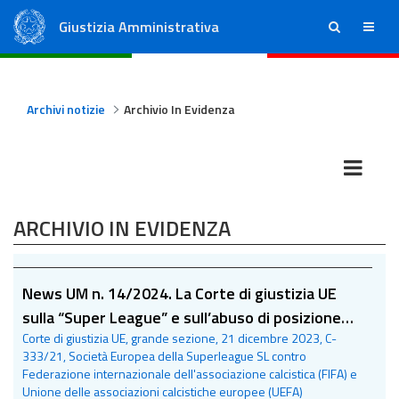
Giustizia Amministrativa
ricerca
menu
Consiglio di Stato
Tribunali Amministrativi Regionali
Archivi notizie
Archivio In Evidenza
ARCHIVIO IN EVIDENZA
News UM n. 14/2024. La Corte di giustizia UE
sulla “Super League” e sull’abuso di posizione
Corte di giustizia UE, grande sezione, 21 dicembre 2023, C-
dominante in tema di organizzazione di
333/21, Società Europea della Superleague SL contro
competizioni calcistiche tra club
Federazione internazionale dell'associazione calcistica (FIFA) e
Unione delle associazioni calcistiche europee (UEFA)