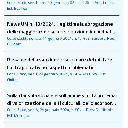
Cons. Stato, sez. II, ord. 30 gennaio 2024, n. 926 – Pres. Frigida,
energie rinnovabili
Est. Basilico
News UM n. 13/2024. Illegittima la abrogazione
delle maggiorazioni alla retribuzione individuale
Corte costituzionale, 11 gennaio 2024, n. 4, Pres. Barbera, Red.
di anzianità dei dipendenti pubblici
D’Alberti
Riesame della sanzione disciplinare del militare:
limiti applicativi ed aspetti problematici
Cons. Stato, sez. I, 22 gennaio 2024, n. 50 – Pres. Poli, Est.
Ciuffetti
Sulla clausola sociale e sull’ammissibilità, in tema
di valorizzazione dei siti culturali, dello scorporo
Cons. Stato, sez. V, 25 gennaio 2024, n. 807 – Pres. De Nictolis,
fra servizi di assistenza culturale e servizi
Est. Molinaro
strumentali