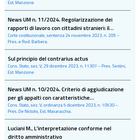
Est. Manzione
News UM n. 11/2024. Regolarizzazione dei
rapporti di lavoro con cittadini stranieri: il
Corte costituzionale, sentenza 24 novembre 2023, n. 209 –
requisito reddituale del datore di lavoro non è
Pres. e Red. Barbera.
incostituzionale
Sul principio del contrarius actus
Cons. Stato, sez. V, 29 dicembre 2023, n. 11307 – Pres. Sestini,
Est. Manzione
News UM n. 10/2024. Criterio di aggiudicazione
per gli appalti con caratteristiche
Cons. Stato, sez. V, ordinanza 5 dicembre 2023, n. 10530 –
standardizzate e ad alta intensità di
Pres. De Nictolis, Est. Masaracchia.
manodopera: la parola alla Corte di giustizia UE
Luciani M., L’interpretazione conforme nel
diritto amministrativo