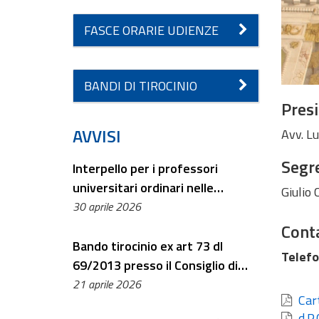
FASCE ORARIE UDIENZE
BANDI DI TIROCINIO
Pres
AVVISI
Avv. L
Segre
Interpello per i professori
universitari ordinari nelle
Giulio
materie di diritto privato o di
30 aprile 2026
diritto civile, per la copertura di
Conta
un posto di componente
Bando tirocinio ex art 73 dl
Telef
supplente della Commissione
69/2013 presso il Consiglio di
esaminatrice del concorso a n. 51
Stato
21 aprile 2026
Cart
posti di referendario T.A.R.
d.P.