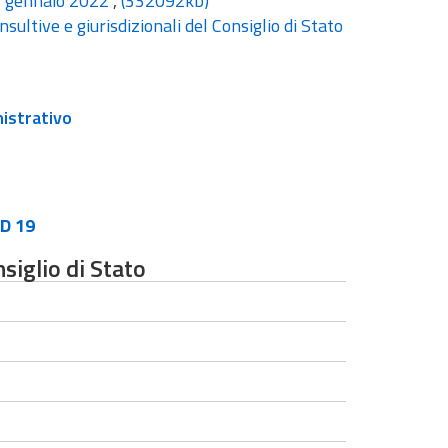
 1° gennaio 2022
,
(332092kb)
ultive e giurisdizionali del Consiglio di Stato
nistrativo
ID 19
siglio di Stato