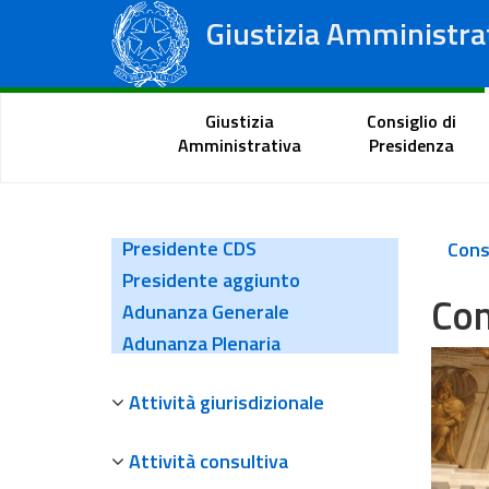
Giustizia Amministra
Consiglio di Stato
Tribunali Amministrativi Regionali
Portale del cittadino
Giustizia
Consiglio di
Amministrativa
Presidenza
Presidente CDS
Consi
Presidente aggiunto
Con
Adunanza Generale
Adunanza Plenaria
Attività giurisdizionale
Attività consultiva