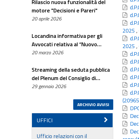
Rilascio nuova funzionalità del
d.P.
motore "Decisioni e Pareri"
d.P.
20 aprile 2026
d.P.
2025
,
Locandina informativa per gli
d.P.
Avvocati relativa al “Nuovo
2025
,
Portale dell’Avvocato”
20 marzo 2026
d.P.
d.P.
d.P.
Streaming della seduta pubblica
d.P.
del Plenum del Consiglio di
d.P.
Presidenza della Giustizia
29 gennaio 2026
d.P.
Amministrativa – 11 febbraio
(20965
2026
ARCHIVIO AVVISI
DPCS
Decr
UFFICI
Decr
Decr
Ufficio relazioni con il