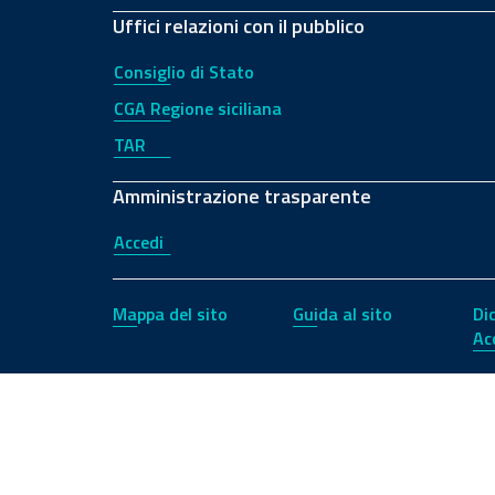
Uffici relazioni con il pubblico
Consiglio di Stato
CGA Regione siciliana
TAR
Amministrazione trasparente
Accedi
Mappa del sito
Guida al sito
Di
Ac