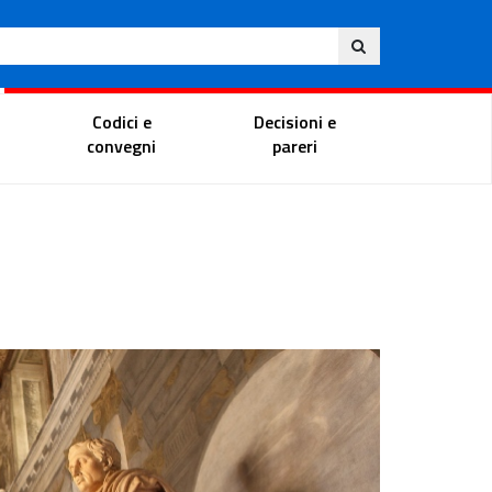
Ita
ito
Portale del magistrato
Codici e
Decisioni e
convegni
pareri