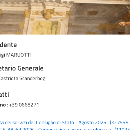
idente
uigi MARUOTTI
tario Generale
 Castriota Scanderbeg
tti
ono
: +39 0668271
a dei servizi del Consiglio di Stato - Agosto 2025
,
(327559
C.S. 38 del 2026 - Composizione adunanza plenaria
,
(11025