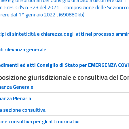
ive e giurisdizionali del Consiglio di Stato a decorrere dal
. Pres. CdS n. 323 del 2021 – composizione delle Sezioni cons
rrere dal 1° gennaio 2022
,
(690880kb)
cipi di sinteticità e chiarezza degli atti nel processo ammi
 di rilevanza generale
dimenti ed atti Consiglio di Stato per EMERGENZA COV
sizione giurisdizionale e consultiva del Con
anza Generale
anza Plenaria
 sezione consultiva
ne consultiva per gli atti normativi