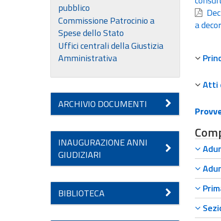
consult
pubblico
Decr
Commissione Patrocinio a
a deco
Spese dello Stato
Uffici centrali della Giustizia
Amministrativa
Prin
Atti
ARCHIVIO DOCUMENTI
Provve
Compo
INAUGURAZIONE ANNI
Adun
GIUDIZIARI
Adun
Prima
BIBLIOTECA
Sezio