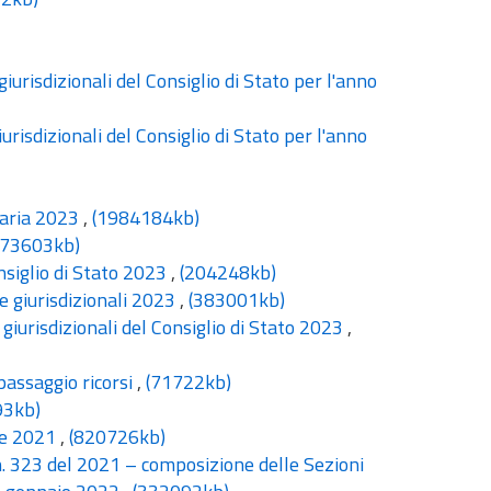
iurisdizionali del Consiglio di Stato per l'anno
risdizionali del Consiglio di Stato per l'anno
naria 2023
,
(1984184kb)
373603kb)
nsiglio di Stato 2023
,
(204248kb)
e giurisdizionali 2023
,
(383001kb)
giurisdizionali del Consiglio di Stato 2023
,
assaggio ricorsi
,
(71722kb)
93kb)
bre 2021
,
(820726kb)
n. 323 del 2021 – composizione delle Sezioni