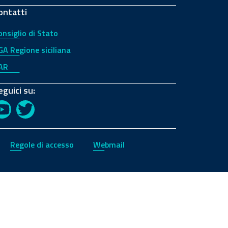
ontatti
onsiglio di Stato
GA Regione siciliana
AR
eguici su:
YouTube
Twitter
Regole di accesso
Webmail