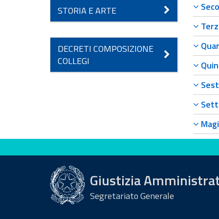
Secon
STORIA E ARTE
Terza
Quart
DECRETI COMPOSIZIONE
COLLEGI
Quint
Sesta
Setti
Magis
Valuta questo sito
Giustizia Amministra
Segretariato Generale