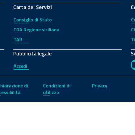
Carta dei Servizi
C
Consiglio di Stato
C
CGA Regione siciliana
C
TAR
T
Pubblicità legale
S
Accedi
chiarazione di
Condizioni di
Privacy
cessibilità
utilizzo