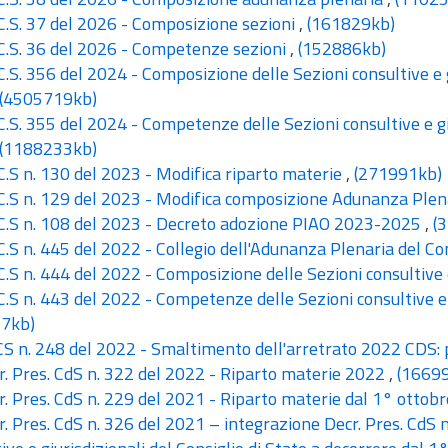
C.S. 37 del 2026 - Composizione sezioni
,
(161829kb)
C.S. 36 del 2026 - Competenze sezioni
,
(152886kb)
C.S. 356 del 2024 - Composizione delle Sezioni consultive e g
(4505719kb)
C.S. 355 del 2024 - Competenze delle Sezioni consultive e giu
(1188233kb)
C.S n. 130 del 2023 - Modifica riparto materie
,
(271991kb)
C.S n. 129 del 2023 - Modifica composizione Adunanza Ple
C.S n. 108 del 2023 - Decreto adozione PIAO 2023-2025
,
(
C.S n. 445 del 2022 - Collegio dell'Adunanza Plenaria del Co
C.S n. 444 del 2022 - Composizione delle Sezioni consultive 
C.S n. 443 del 2022 - Competenze delle Sezioni consultive e 
7kb)
 n. 248 del 2022 - Smaltimento dell'arretrato 2022 CDS: p
. Pres. CdS n. 322 del 2022 - Riparto materie 2022
,
(1669
. Pres. CdS n. 229 del 2021 - Riparto materie dal 1° otto
. Pres. CdS n. 326 del 2021 – integrazione Decr. Pres. CdS 