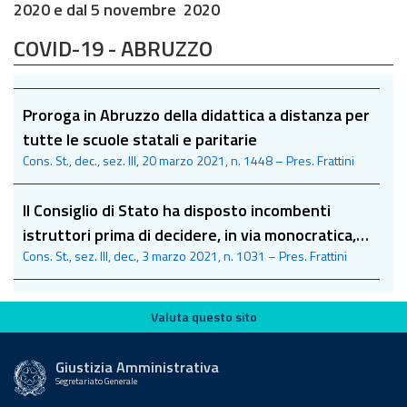
2020 e dal 5 novembre 2020
COVID-19 - ABRUZZO
Proroga in Abruzzo della didattica a distanza per
tutte le scuole statali e paritarie
Cons. St., dec., sez. III, 20 marzo 2021, n. 1448 – Pres. Frattini
Il Consiglio di Stato ha disposto incombenti
istruttori prima di decidere, in via monocratica,
Cons. St., sez. III, dec., 3 marzo 2021, n. 1031 – Pres. Frattini
sulla sospensione dell’ordinanza del Presidente
della Regione Abruzzo che ha disposto misure
Valuta questo sito
urgenti per l’emergenza Covid-19
Valuta questo sito
Giustizia Amministrativa
Segretariato Generale