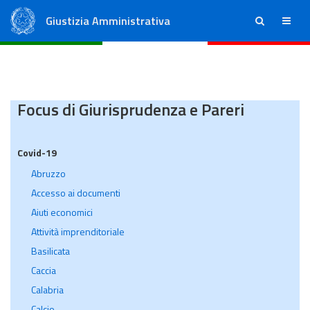
Giustizia Amministrativa
ricerca
menu
Consiglio di Stato
Tribunali Amministrativi Regionali
Focus di Giurisprudenza e Pareri
Covid-19
Abruzzo
Accesso ai documenti
Aiuti economici
Attività imprenditoriale
Basilicata
Caccia
Calabria
Calcio