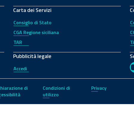
Carta dei Servizi
C
Consiglio di Stato
C
CGA Regione siciliana
C
TAR
T
Pubblicità legale
S
Accedi
chiarazione di
Condizioni di
Privacy
cessibilità
utilizzo