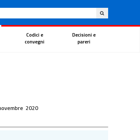
Ita
ito
Portale del magistrato
Codici e
Decisioni e
convegni
pareri
 5 novembre 2020