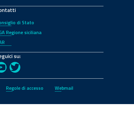
ontatti
onsiglio di Stato
GA Regione siciliana
AR
eguici su:
YouTube
Twitter
Regole di accesso
Webmail