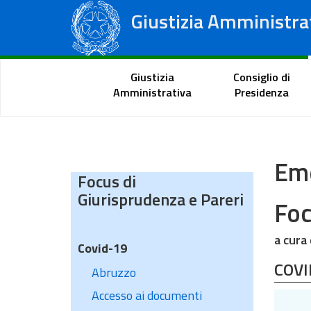
Giustizia Amministra
Consiglio di Stato
Tribunali Amministrativi Regionali
Portale del cittadino
Giustizia
Consiglio di
Amministrativa
Presidenza
Eme
Focus di
Giurisprudenza e Pareri
Foc
a cura
Covid-19
COVI
Abruzzo
Accesso ai documenti