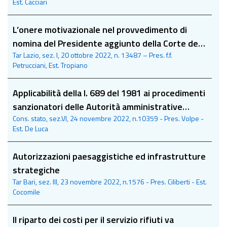
Est. Cacciari
L’onere motivazionale nel provvedimento di
nomina del Presidente aggiunto della Corte dei
Tar Lazio, sez. I, 20 ottobre 2022, n. 13487 – Pres. f.f.
conti
Petrucciani, Est. Tropiano
Applicabilità della l. 689 del 1981 ai procedimenti
sanzionatori delle Autorità amministrative
Cons. stato, sez.VI, 24 novembre 2022, n.10359 - Pres. Volpe -
indipendenti
Est. De Luca
Autorizzazioni paesaggistiche ed infrastrutture
strategiche
Tar Bari, sez. III, 23 novembre 2022, n.1576 - Pres. Ciliberti - Est.
Cocomile
Il riparto dei costi per il servizio rifiuti va