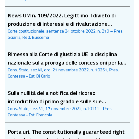
News UM n. 109/2022. Legittimo il divieto di
produzione di interessi e di rivalutazione
Corte costituzionale, sentenza 24 ottobre 2022, n. 219 – Pres.
monetaria per i debiti insoluti degli enti locali
Sciarra, Red. Buscema
dalla data in cui è deliberato il dissesto e sino
all’approvazione del rendiconto
Rimessa alla Corte di giustizia UE la disciplina
nazionale sulla proroga delle concessioni per la
Cons. Stato, sez.VII, ord. 21 novembre 2022, n. 10261, Pres.
gestione delle Sale Bingo
Contessa - Est. Di Carlo
Sulla nullità della notifica del ricorso
introduttivo di primo grado e sulle sue
Cons. Stato, sez. VII, 17 novembre 2022, n.10111 - Pres.
conseguenze in appello
Contessa - Est. Francola
Portaluri, The constitutionally guaranteed right