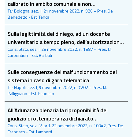
calibrato in ambito comunale e non
Tar Bologna, sez. II, 21 novembre 2022, n. 926 – Pres. De
sovracomunale
Benedetto - Est. Tenca
Sulla legittimità del diniego, ad un docente
universitario a tempo pieno, dell’autorizzazione
Cons. Stato, sez. I, 28 novembre 2022, n. 1887 – Pres. f.f.
a svolgere l’incarico di presidente di una
Carpentieri - Est. Barbati
fondazione
Sulle conseguenze del malfunzionamento del
sistema in caso di gara telematica
Tar Napoli, sez. I, 9 novembre 2022, n. 7202 – Pres. f.f.
Palliggiano - Est. Esposito
All’Adunanza plenaria la riproponibilità del
giudizio di ottemperanza dichiarato
Cons. Stato, sez. IV, ord. 23 novembre 2022, n. 10342, Pres. De
inammissibile in caso di mutamento normativo
Francisco - Est. Lamberti