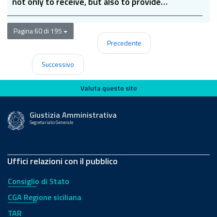
not only to receive, but also to provide
solidarity
Pagina 60 di 195
Precedente
Successivo
Valuta questo sito
Valuta questo sito
Giustizia Amministrativa
Segretariato Generale
Uffici relazioni con il pubblico
Consiglio di Stato
CGA Regione siciliana
TAR