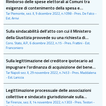
Rimborso delle spese elettorali ai Comuni tra
esigenze di contenimento della spesa e
Tar Piemonte, sez. II, 9 dicembre 2022, n.1098 - Pres. De Falco -
garanzie partecipative
Est. Arrivi
Sulla sindacabilità dell’atto con cui il Ministero
della Giustizia provvede su una richiesta di
Cons. Stato, A.P., 6 dicembre 2022, n.15 - Pres. Frattini - Est.
assistenza giudiziaria formulata da uno Stato
Franconiero
estero
Sulla legittimazione del creditore ipotecario ad
impugnare l’ordinanza di acquisizione del bene
Tar Napoli sez. II, 29 novembre 2022, n.7453 - Pres. Maddalena
del debitore al patrimonio del Comune
- Est. Lariccia
Legittimazione processuale delle associazioni
collettive e sindacato giurisdizionale sulla
Tar Firenze, sez. II, 14 novembre 2022, n.1303 - Pres. Testori -
discrezionalità tecnica