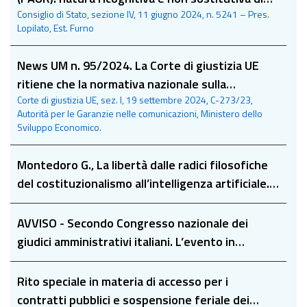
Consiglio di Stato, sezione IV, 11 giugno 2024, n. 5241 – Pres.
altri titoli autorizzatori
Lopilato, Est. Furno
News UM n. 95/2024. La Corte di giustizia UE
ritiene che la normativa nazionale sulla
Corte di giustizia UE, sez. I, 19 settembre 2024, C-273/23,
partecipazione degli operatori di servizi di
Autorità per le Garanzie nelle comunicazioni, Ministero dello
telecomunicazione mobile al meccanismo di
Sviluppo Economico.
riparto del costo netto degli obblighi di servizio
universale non sia difforme dalla disciplina
Montedoro G., La libertà dalle radici filosofiche
eurounitaria.
del costituzionalismo all’intelligenza artificiale. A
proposito di Libertà ed Autorità di V. Caputi
Iambrenghi
AVVISO - Secondo Congresso nazionale dei
giudici amministrativi italiani. L’evento in
presenza è riservato esclusivamente al
personale di magistratura amministrativa. Sarà
Rito speciale in materia di accesso per i
possibile seguire in diretta streaming i lavori del
contratti pubblici e sospensione feriale dei