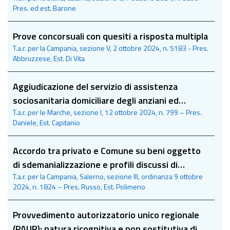
Pres. ed est. Barone
Prove concorsuali con quesiti a risposta multipla
T.a.r. per la Campania, sezione V, 2 ottobre 2024, n. 5183 - Pres.
Abbruzzese, Est. Di Vita
Aggiudicazione del servizio di assistenza
sociosanitaria domiciliare degli anziani ed
T.a.r. per le Marche, sezione I, 12 ottobre 2024, n. 799 – Pres.
iscrizione alla white list
Daniele, Est. Capitanio
Accordo tra privato e Comune su beni oggetto
di sdemanializzazione e profili discussi di
T.a.r. per la Campania, Salerno, sezione III, ordinanza 9 ottobre
giurisdizione
2024, n. 1824 – Pres. Russo, Est. Polimeno
Provvedimento autorizzatorio unico regionale
(PAUR): natura ricognitiva e non sostitutiva di