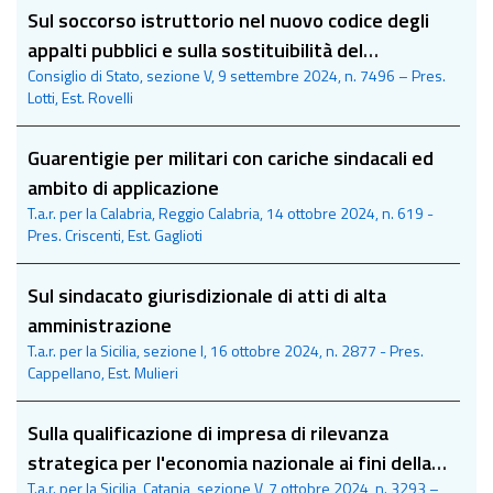
Sul soccorso istruttorio nel nuovo codice degli
appalti pubblici e sulla sostituibilità del
Consiglio di Stato, sezione V, 9 settembre 2024, n. 7496 – Pres.
progettista “indicato” nell’appalto integrato
Lotti, Est. Rovelli
Guarentigie per militari con cariche sindacali ed
ambito di applicazione
T.a.r. per la Calabria, Reggio Calabria, 14 ottobre 2024, n. 619 -
Pres. Criscenti, Est. Gaglioti
Sul sindacato giurisdizionale di atti di alta
amministrazione
T.a.r. per la Sicilia, sezione I, 16 ottobre 2024, n. 2877 - Pres.
Cappellano, Est. Mulieri
Sulla qualificazione di impresa di rilevanza
strategica per l'economia nazionale ai fini della
T.a.r. per la Sicilia, Catania, sezione V, 7 ottobre 2024, n. 3293 –
sottoscrizione di un protocollo di legalità