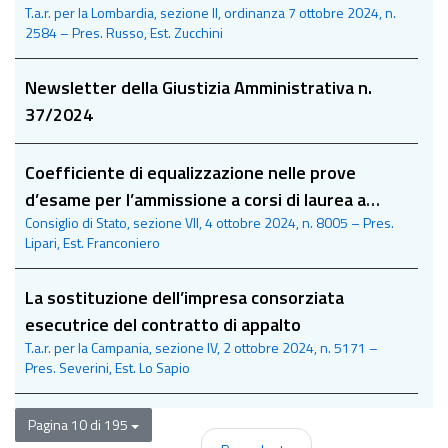
Congresso sul sito della Giustizia amministrativa
T.a.r. per la Lombardia, sezione II, ordinanza 7 ottobre 2024, n.
termini
2584 – Pres. Russo, Est. Zucchini
al link che verrà successivamente pubblicato
Newsletter della Giustizia Amministrativa n.
37/2024
Coefficiente di equalizzazione nelle prove
d’esame per l’ammissione a corsi di laurea a
Consiglio di Stato, sezione VII, 4 ottobre 2024, n. 8005 – Pres.
numero programmato
Lipari, Est. Franconiero
La sostituzione dell’impresa consorziata
esecutrice del contratto di appalto
T.a.r. per la Campania, sezione IV, 2 ottobre 2024, n. 5171 –
Pres. Severini, Est. Lo Sapio
Pagina 10 di 195