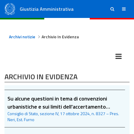
Giustizia Amministrativa
ricerca
menu
Consiglio di Stato
Tribunali Amministrativi Regionali
Archivi notizie
Archivio In Evidenza
ARCHIVIO IN EVIDENZA
Su alcune questioni in tema di convenzioni
urbanistiche e sui limiti dell'accertamento
Consiglio di Stato, sezione IV, 17 ottobre 2024, n. 8327 – Pres.
incidentale del giudice amministrativo
Neri, Est. Furno