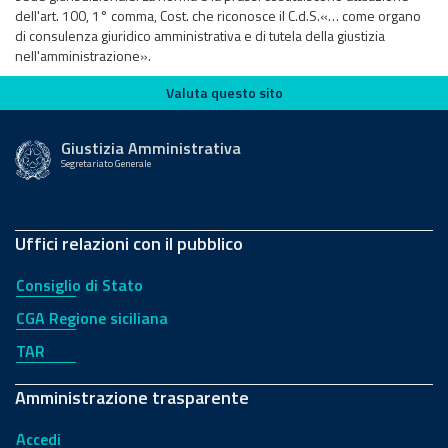
dell'art. 100, 1° comma, Cost. che riconosce il C.d.S.«… come organo
di consulenza giuridico amministrativa e di tutela della giustizia
nell'amministrazione».
Valuta questo sito
Valuta questo sito
Giustizia Amministrativa
Segretariato Generale
Uffici relazioni con il pubblico
Consiglio di Stato
CGA Regione siciliana
TAR
Amministrazione trasparente
Accedi