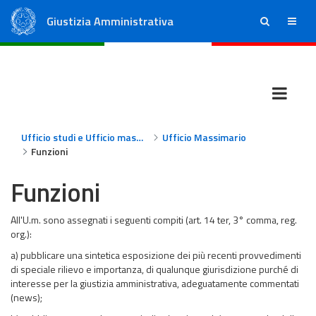
Giustizia Amministrativa
ricerca
menu
Consiglio di Stato
Tribunali Amministrativi Regionali
Ufficio studi e Ufficio massimario
Ufficio Massimario
Funzioni
Funzioni
All'U.m. sono assegnati i seguenti compiti (art. 14 ter, 3° comma, reg.
org.):
a) pubblicare una sintetica esposizione dei più recenti provvedimenti
di speciale rilievo e importanza, di qualunque giurisdizione purché di
interesse per la giustizia amministrativa, adeguatamente commentati
(news);