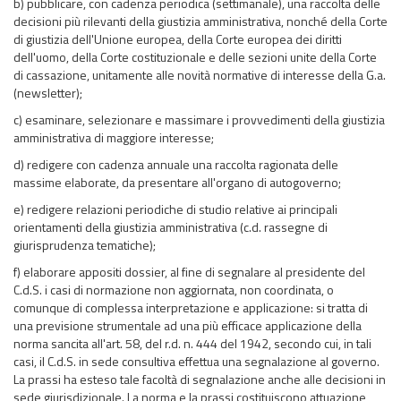
b) pubblicare, con cadenza periodica (settimanale), una raccolta delle
decisioni più rilevanti della giustizia amministrativa, nonché della Corte
di giustizia dell'Unione europea, della Corte europea dei diritti
dell'uomo, della Corte costituzionale e delle sezioni unite della Corte
di cassazione, unitamente alle novità normative di interesse della G.a.
(newsletter);
c) esaminare, selezionare e massimare i provvedimenti della giustizia
amministrativa di maggiore interesse;
d) redigere con cadenza annuale una raccolta ragionata delle
massime elaborate, da presentare all'organo di autogoverno;
e) redigere relazioni periodiche di studio relative ai principali
orientamenti della giustizia amministrativa (c.d. rassegne di
giurisprudenza tematiche);
f) elaborare appositi dossier, al fine di segnalare al presidente del
C.d.S. i casi di normazione non aggiornata, non coordinata, o
comunque di complessa interpretazione e applicazione: si tratta di
una previsione strumentale ad una più efficace applicazione della
norma sancita all'art. 58, del r.d. n. 444 del 1942, secondo cui, in tali
casi, il C.d.S. in sede consultiva effettua una segnalazione al governo.
La prassi ha esteso tale facoltà di segnalazione anche alle decisioni in
sede giurisdizionale. La norma e la prassi costituiscono attuazione