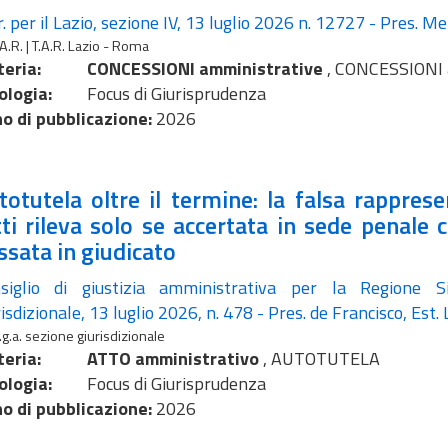
r. per il Lazio, sezione IV, 13 luglio 2026 n. 12727 - Pres. Mel
.A.R. | T.A.R. Lazio - Roma
eria:
CONCESSIONI amministrative
,
CONCESSIONI a
ologia:
Focus di Giurisprudenza
o di pubblicazione:
2026
totutela oltre il termine: la falsa rappres
tti rileva solo se accertata in sede penale
ssata in giudicato
siglio di giustizia amministrativa per la Regione Sic
risdizionale, 13 luglio 2026, n. 478 - Pres. de Francisco, Est.
.g.a. sezione giurisdizionale
eria:
ATTO amministrativo
,
AUTOTUTELA
ologia:
Focus di Giurisprudenza
o di pubblicazione:
2026