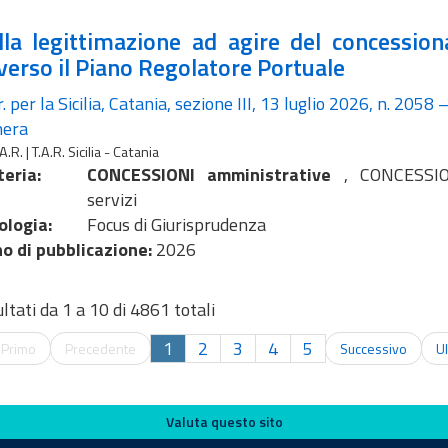
lla legittimazione ad agire del concession
verso il Piano Regolatore Portuale
r. per la Sicilia, Catania, sezione III, 13 luglio 2026, n. 2058 
hera
A.R. | T.A.R. Sicilia - Catania
eria:
CONCESSIONI amministrative
,
CONCESSIO
servizi
ologia:
Focus di Giurisprudenza
o di pubblicazione:
2026
ultati da 1 a 10 di 4861 totali
1
2
3
4
5
←
Primo
Precedente
Successivo
U
Valuta questo sito