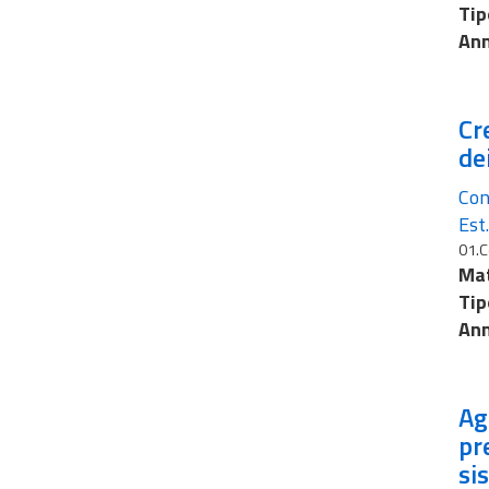
Tip
Ann
Cr
de
Con
Est
01.C
Mat
Tip
Ann
Ag
pr
si