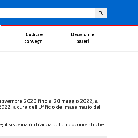
Ita
ito
Portale del magistrato
Codici e
Decisioni e
convegni
pareri
5 novembre 2020 fino al 20 maggio 2022, a
022, a cura dell'Ufficio del massimario dal
e; il sistema rintraccia tutti i documenti che