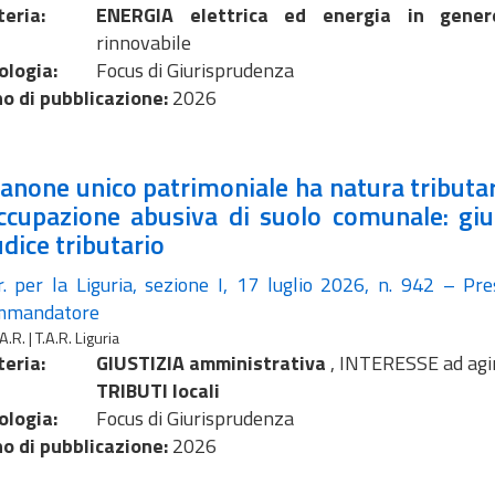
eria:
ENERGIA elettrica ed energia in gener
rinnovabile
ologia:
Focus di Giurisprudenza
o di pubblicazione:
2026
 canone unico patrimoniale ha natura tributa
occupazione abusiva di suolo comunale: giur
udice tributario
.r. per la Liguria, sezione I, 17 luglio 2026, n. 942 – Pres
mmandatore
A.R. | T.A.R. Liguria
eria:
GIUSTIZIA amministrativa
,
INTERESSE ad agi
TRIBUTI locali
ologia:
Focus di Giurisprudenza
o di pubblicazione:
2026