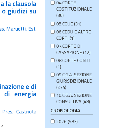
a la clausola
04.CORTE
COSTITUZIONALE
 o giudizi su
(30)
05.CGUE (31)
es. Maruotti, Est.
06.CEDU E ALTRE
CORTI (1)
07.CORTE DI
CASSAZIONE (12)
08.CORTE CONTI
(1)
09.C.G.A. SEZIONE
GIURISDIZIONALE
inazione e di
(274)
e di energia
10.C.G.A. SEZIONE
CONSULTIVA (48)
CRONOLOGIA
 Pres. Castriota
2026 (583)
le