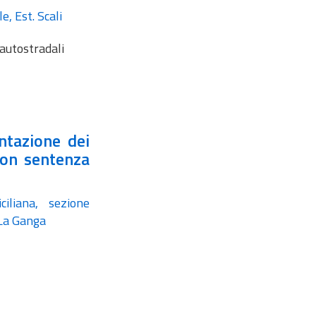
e, Est. Scali
utostradali
entazione dei
 con sentenza
iliana, sezione
 La Ganga