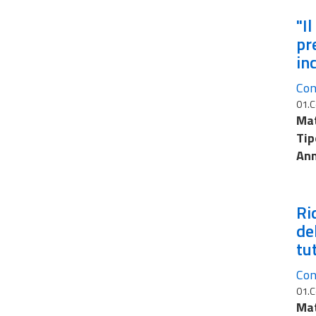
"I
pr
in
Cons
01.C
Mat
Tip
Ann
Ri
del
tu
Cons
01.C
Mat