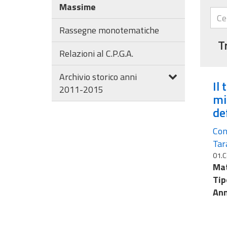
Massime
Rassegne monotematiche
T
Relazioni al C.P.G.A.
Archivio storico anni
Il
2011-2015
mi
de
Con
Tar
01.C
Mat
Tip
Ann