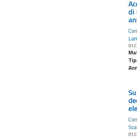
Ac
di
an
Con
Lam
01.C
Mat
Tip
Ann
Su
de
el
Con
Sca
01.C