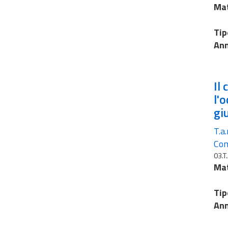
Mat
Tip
Ann
Il
l'
gi
T.a
Co
03.T.
Mat
Tip
Ann