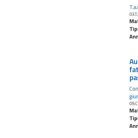
T.a.
03.T
Mat
Tip
Ann
Au
fa
pa
Con
giu
09.C
Mat
Tip
Ann