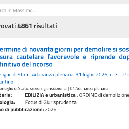
rovati
4861
risultati
 termine di novanta giorni per demolire si so
sura cautelare favorevole e riprende dop
finitivo del ricorso
siglio di Stato, Adunanza plenaria, 31 luglio 2026, n. 7 – Pr
antino
onsiglio di Stato, sezioni giurisdizionali | 01.Adunanza plenaria
eria:
EDILIZIA e urbanistica
,
ORDINE di demolizion
ologia:
Focus di Giurisprudenza
o di pubblicazione:
2026