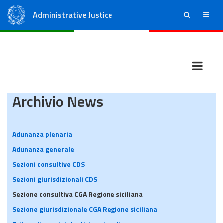
Administrative Justice
ricerca
menu
State Council
Regional Administrative Courts
Archivio News
Adunanza plenaria
Adunanza generale
Sezioni consultive CDS
Sezioni giurisdizionali CDS
Sezione consultiva CGA Regione siciliana
Sezione giurisdizionale CGA Regione siciliana