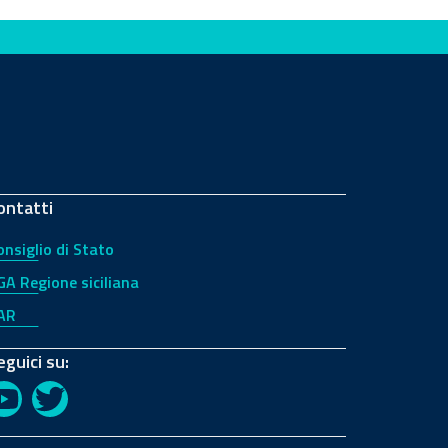
ontatti
onsiglio di Stato
GA Regione siciliana
AR
eguici su:
YouTube
Twitter