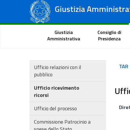
Giustizia Amministra
Consiglio di Stato
Tribunali Amministrativi Regionali
Portale del cittadino
Giustizia
Consiglio di
Amministrativa
Presidenza
TAR
Ufficio relazioni con il
pubblico
Ufficio ricevimento
Uffi
ricorsi
Dire
Ufficio del processo
Commissione Patrocinio a
spese dello Stato