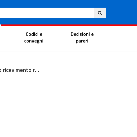
Ita
ito
Portale del magistrato
Codici e
Decisioni e
convegni
pareri
Ufficio ricevimento ricorsi