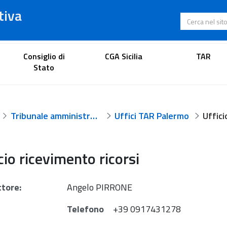
tiva
Cerca nel s
Portale dell'avvocato
Consiglio di
CGA Sicilia
TAR
Stato
Tribunale amministrativo regionale per la Sicilia - Palermo
Uffici TAR Palermo
cio ricevimento ricorsi
ttore:
Angelo PIRRONE
Telefono
+39 0917431278