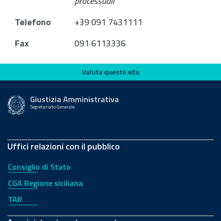
processuali
Telefono
+39 091 7431111
Fax
091 6113336
Valuta questo sito
Valuta questo sito
Giustizia Amministrativa
Segretariato Generale
Uffici relazioni con il pubblico
Consiglio di Stato
CGA Regione siciliana
TAR