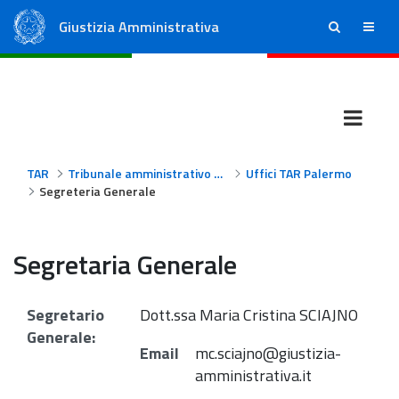
Giustizia Amministrativa
ricerca
menu
Consiglio di Stato
Tribunali Amministrativi Regionali
TAR
Tribunale amministrativo regionale per la Sicilia - Palermo
Uffici TAR Palermo
Segreteria Generale
Segretaria Generale
Segretario
Dott.ssa Maria Cristina SCIAJNO
Generale:
Email
mc.sciajno@giustizia-
amministrativa.it