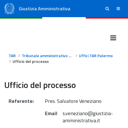
Giustizia Amministrativa
ricerca
menu
Consiglio di Stato
Tribunali Amministrativi Regionali
TAR
Tribunale amministrativo regionale per la Sicilia - Palermo
Uffici TAR Palermo
Ufficio del processo
Ufficio del processo
Referente:
Pres.
Salvatore Veneziano
Email
s.veneziano@giustizia-
amministrativa.it