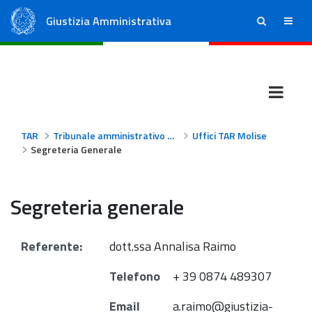
Giustizia Amministrativa
ricerca
menu
Consiglio di Stato
Tribunali Amministrativi Regionali
TAR
Tribunale amministrativo regionale per il Molise
Uffici TAR Molise
Segreteria Generale
Segreteria generale
Referente:
dott.ssa
Annalisa Raimo
Telefono
+ 39 0874 489307
Email
a.raimo@giustizia-