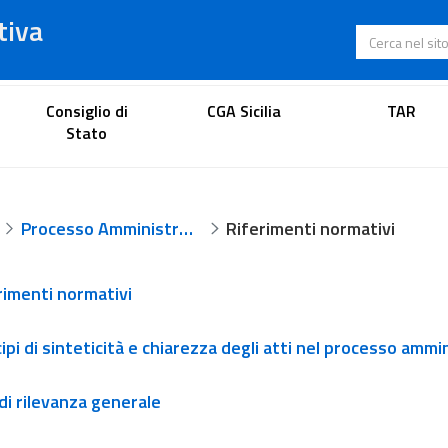
tiva
Cerca nel s
Portale dell'avvocato
Consiglio di
CGA Sicilia
TAR
Stato
Processo Amministrativo Telematico
Riferimenti normativi
rimenti normativi
cipi di sinteticità e chiarezza degli atti nel processo ammi
 di rilevanza generale