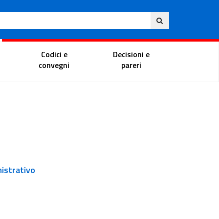
Ita
ito
Portale del magistrato
Codici e
Decisioni e
convegni
pareri
nistrativo