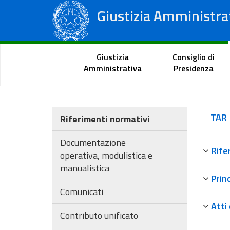
Giustizia Amministra
Consiglio di Stato
Tribunali Amministrativi Regionali
Portale del cittadino
Giustizia
Consiglio di
Amministrativa
Presidenza
TAR
Riferimenti normativi
Documentazione
Rife
operativa, modulistica e
manualistica
Prin
Comunicati
Atti
Contributo unificato