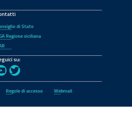
ontatti
onsiglio di Stato
GA Regione siciliana
AR
eguici su:
YouTube
Twitter
Regole di accesso
Webmail