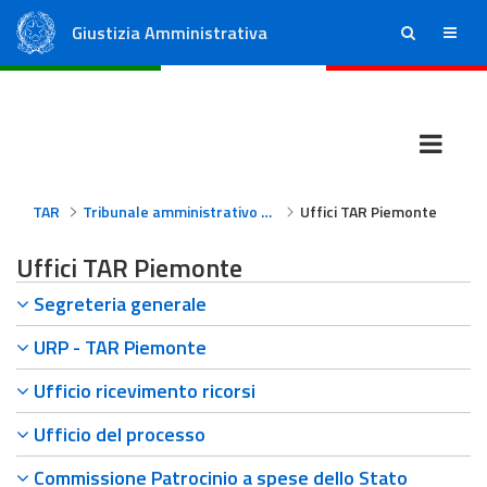
Giustizia Amministrativa
ricerca
menu
Consiglio di Stato
Tribunali Amministrativi Regionali
TAR
Tribunale amministrativo regionale per il Piemonte
Uffici TAR Piemonte
Uffici TAR Piemonte
Segreteria generale
URP - TAR Piemonte
Ufficio ricevimento ricorsi
Ufficio del processo
Commissione Patrocinio a spese dello Stato