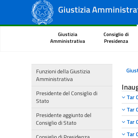
Giustizia Amministra
Consiglio di Stato
Tribunali Amministrativi Regionali
Portale del cittadino
Giustizia
Consiglio di
Amministrativa
Presidenza
Funzioni della Giustizia
Amministrativa
Inaug
Presidente del Consiglio di
Tar C
Stato
Tar C
Presidente aggiunto del
Tar C
Consiglio di Stato
Tar C
Consiglio di Presidenza