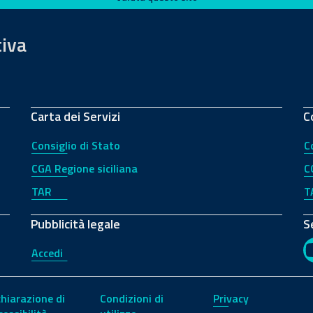
tiva
Carta dei Servizi
C
Consiglio di Stato
C
CGA Regione siciliana
C
TAR
T
Pubblicità legale
S
Accedi
chiarazione di
Condizioni di
Privacy