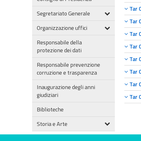
Tar C
Segretariato Generale
Tar C
Organizzazione uffici
Tar C
Responsabile della
Tar C
protezione dei dati
Tar C
Responsabile prevenzione
Tar C
corruzione e trasparenza
Tar C
Inaugurazione degli anni
giudiziari
Tar C
Biblioteche
Storia e Arte
Valuta questo sito