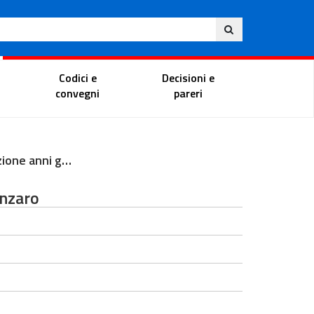
Ita
ito
Portale del magistrato
Codici e
Decisioni e
convegni
pareri
Inaugurazione anni giudiziari TAR Calabria - Catanzaro
anzaro