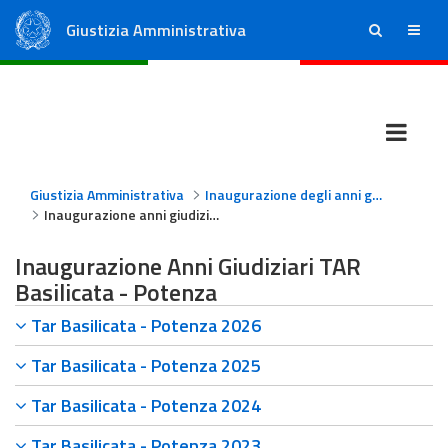
Giustizia Amministrativa
ricerca
menu
Consiglio di Stato
Tribunali Amministrativi Regionali
Giustizia Amministrativa
Inaugurazione degli anni giudiziari
Inaugurazione anni giudiziari TAR Basilicata - Potenza
Inaugurazione Anni Giudiziari TAR
Basilicata - Potenza
Tar Basilicata - Potenza 2026
Tar Basilicata - Potenza 2025
Tar Basilicata - Potenza 2024
Tar Basilicata - Potenza 2023