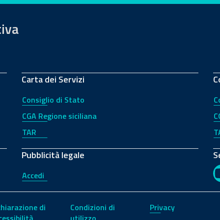
tiva
Carta dei Servizi
C
Consiglio di Stato
C
CGA Regione siciliana
C
TAR
T
Pubblicità legale
S
Accedi
chiarazione di
Condizioni di
Privacy
cessibilità
utilizzo