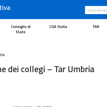
tiva
Cerca nel s
Portale dell'avvocato
Consiglio di
CGA Sicilia
TAR
Stato
ria
e dei collegi – Tar Umbria