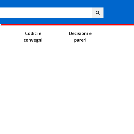
Ita
ito
Portale del magistrato
Codici e
Decisioni e
convegni
pareri