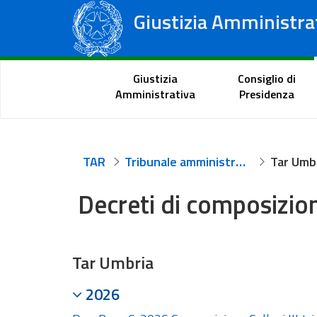
Giustizia Amministra
Consiglio di Stato
Tribunali Amministrativi Regionali
Portale del cittadino
Giustizia
Consiglio di
Amministrativa
Presidenza
TAR
Tribunale amministrativo regionale per l'Umbria
Tar Umb
Decreti di composizion
Tar Umbria
2026