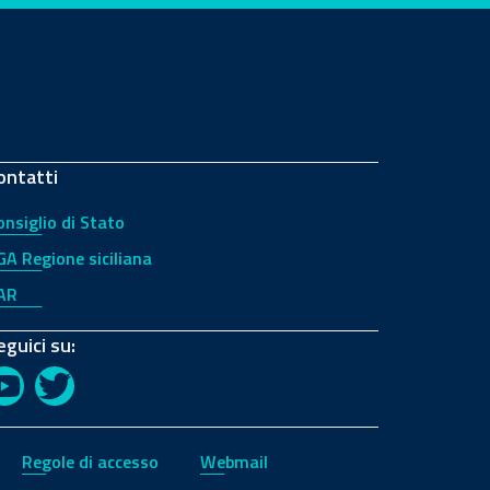
ontatti
onsiglio di Stato
GA Regione siciliana
AR
eguici su:
YouTube
Twitter
Regole di accesso
Webmail