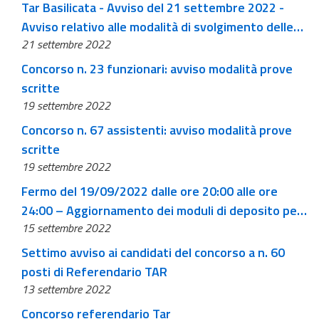
Tar Basilicata - Avviso del 21 settembre 2022 -
Avviso relativo alle modalità di svolgimento delle
21 settembre 2022
CC e UP a decorrere dal 15-09-2022
Concorso n. 23 funzionari: avviso modalità prove
scritte
19 settembre 2022
Concorso n. 67 assistenti: avviso modalità prove
scritte
19 settembre 2022
Fermo del 19/09/2022 dalle ore 20:00 alle ore
24:00 – Aggiornamento dei moduli di deposito per
15 settembre 2022
Adeguamento ad art. 12 bis L. n. 108/2022
Settimo avviso ai candidati del concorso a n. 60
posti di Referendario TAR
13 settembre 2022
Concorso referendario Tar