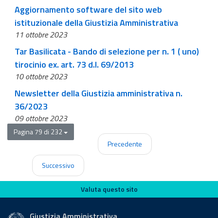
a tempo pieno e determinato della durata di trenta
Aggiornamento software del sito web
mesi
istituzionale della Giustizia Amministrativa
11 ottobre 2023
Tar Basilicata - Bando di selezione per n. 1 ( uno)
tirocinio ex. art. 73 d.l. 69/2013
10 ottobre 2023
Newsletter della Giustizia amministrativa n.
36/2023
09 ottobre 2023
Pagina 79 di 232
Precedente
Successivo
Valuta questo sito
Valuta questo sito
Giustizia Amministrativa