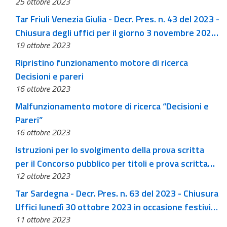
25 ottobre 2023
Tar Friuli Venezia Giulia - Decr. Pres. n. 43 del 2023 -
Chiusura degli uffici per il giorno 3 novembre 2023
19 ottobre 2023
in occasione della festività del Santo Patrono
Ripristino funzionamento motore di ricerca
Decisioni e pareri
16 ottobre 2023
Malfunzionamento motore di ricerca “Decisioni e
Pareri”
16 ottobre 2023
Istruzioni per lo svolgimento della prova scritta
per il Concorso pubblico per titoli e prova scritta
12 ottobre 2023
bandito con Dsg n. 76 del 20 giugno 2023, per la
copertura di n. 17 posti di funzionario
Tar Sardegna - Decr. Pres. n. 63 del 2023 - Chiusura
amministrativo, n. 1 posto di funzionario
Uffici lunedì 30 ottobre 2023 in occasione festività
informatico e n. 10 posti di assistente informatico,
11 ottobre 2023
Santo Patrono città di Cagliari