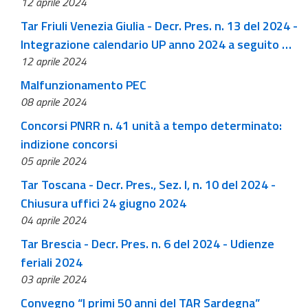
12 aprile 2024
Piattaforma incassi
Tar Friuli Venezia Giulia - Decr. Pres. n. 13 del 2024 -
Integrazione calendario UP anno 2024 a seguito di
12 aprile 2024
elezioni amministrative
Malfunzionamento PEC
08 aprile 2024
Concorsi PNRR n. 41 unità a tempo determinato:
indizione concorsi
05 aprile 2024
Tar Toscana - Decr. Pres., Sez. I, n. 10 del 2024 -
Chiusura uffici 24 giugno 2024
04 aprile 2024
Tar Brescia - Decr. Pres. n. 6 del 2024 - Udienze
feriali 2024
03 aprile 2024
Convegno “I primi 50 anni del TAR Sardegna”