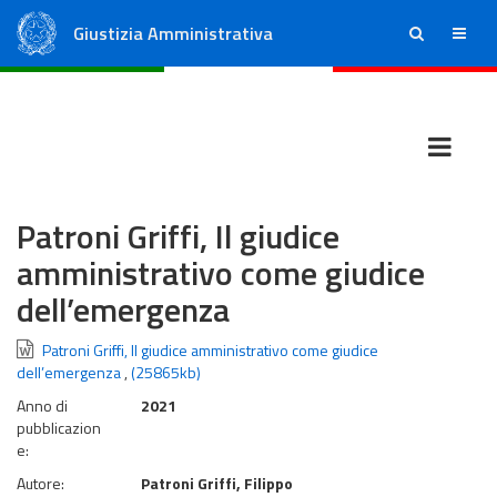
Giustizia Amministrativa
ricerca
menu
Consiglio di Stato
Tribunali Amministrativi Regionali
Patroni Griffi, Il giudice
amministrativo come giudice
dell’emergenza
Patroni Griffi, Il giudice amministrativo come giudice
dell’emergenza
,
(25865kb)
Anno di
2021
pubblicazion
e:
Autore:
Patroni Griffi, Filippo