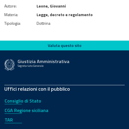
Autore:
Leone, Giovanni
Materia:
Legge, decreto e regolamento
Tipologia:
Dottrina
Valuta questo sito
Valuta questo sito
Giustizia Amministrativa
Segretariato Generale
Uffici relazioni con il pubblico
Consiglio di Stato
CGA Regione siciliana
TAR