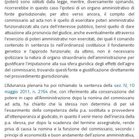
(poteri) sono istituiti dalla legge, mentre, diversamente opinando,
ricorrerebbe in questo caso l’ipotesi di un organo amministrativo di
fonte giurisdizionale; per altro verso ancora, il compito del
commissario ad acta non è quello di esercitare poteri amministrativi
funzionalizzati alla cura dell’interesse pubblico, bensì quello di dare
attuazione alla pronuncia del giudice, anche eventualmente attraverso
l’esercizio di poteri amministrativi non esercitati, dei quali il comando
contenuto in sentenza (o nell’ordinanza) costituisce il fondamento
genetico e l’approdo funzionale; da ultimo, non è necessario
ipotizzare la natura di organo straordinario dell’amministrazione per
giustificare l’imputazione alla sua sfera giuridica degli effetti dell’agire
del commissario, trovando questi fonte e giustificazione direttamente
nel provvedimento giurisdizionale.
L’Adunanza plenaria ha poi richiamato la sentenza della
sez. IV, 10
maggio 2011, n. 2764
che, con riferimento alla conservazione del
potere in capo all’Amministrazione dopo la nomina del commissario
ad acta, ha chiarito che la stessa non determina di per sé
l’esaurimento della competenza della p.a. sostituita a provvedere
all’ottemperanza al giudicato, in quanto il venir meno dell’inerzia della
p.a. stessa, pur dopo la scadenza del termine assegnatole, rende
priva di causa la nomina e la funzione del commissario, secondo i
principi di economicità e buon andamento dell’azione amministrativa,