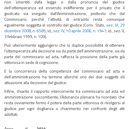
non smentiti dalla legge o dalla pronuncia del giudice
dell’ottemperanza ed essendo indifferente per il privato che il
giudicato sia eseguito dall’Amministrazione, piuttosto che dal
Commissario, perché l’attività di entrambi resta comunque
egualmente soggetta al controllo del giudice (Cons. Stato,
sez. VI, 29
dicembre 2008, n. 6585
; id.,
sez. IV, 10 aprile 2006, n. 1947
; id., sez. V,
3 febbraio 1999, n. 109).
Può ulteriormente aggiungersi che la duplice possibilità di ottenere
l’ottemperanza alla decisione sia da parte dell’amministrazione, sia da
parte del commissario ad acta, rafforza la posizione della parte già
vittoriosa in sede di cognizione.
E la concorrenza della competenza del commissario ad acta e
dell’amministrazione ha termine allorché uno dei due soggetti dà
attuazione alla decisione del giudice.
Infine, chiarito il rapporto intercorrente tra commissario ad acta ed
amministrazione soccombente, l’Adunanza plenaria ha ricordato che
resta ovviamente fermo il potere della parte vittoriosa di rivolgersi al
giudice per ogni doglianza o chiarimento nei confronti degli atti
adottati.
Anno di
2021