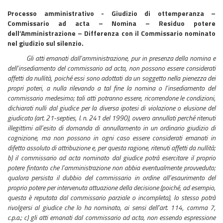
Processo amministrativo - Giudizio di ottemperanza –
Commissario ad acta – Nomina – Residuo potere
dell’Amministrazione – Differenza con il Commissario nominato
nel giudizio sul silenzio.
Gli atti emanati dall’amministrazione, pur in presenza della nomina e
dell’insediamento del commissario ad acta, non possono essere considerati
affetti da nullità, poiché essi sono adottati da un soggetto nella pienezza dei
propri poteri, a nulla rilevando a tal fine la nomina o l’insediamento del
commissario medesimo; tali atti potranno essere, ricorrendone le condizioni,
dichiarati nulli dal giudice per la diversa ipotesi di violazione o elusione del
giudicato (art. 21-septies, l. n. 241 del 1990), ovvero annullati perché ritenuti
illegittimi all’esito di domanda di annullamento in un ordinario giudizio di
cognizione, ma non possono in ogni caso essere considerati emanati in
difetto assoluto di attribuzione e, per questa ragione, ritenuti affetti da nullità;
b) il commissario ad acta nominato dal giudice potrà esercitare il proprio
potere fintanto che l’amministrazione non abbia eventualmente provveduto;
qualora persista il dubbio del commissario in ordine all’esaurimento del
proprio potere per intervenuta attuazione della decisione (poiché, ad esempio,
questa è reputata dal commissario parziale o incompleta), lo stesso potrà
rivolgersi al giudice che lo ha nominato, ai sensi dell’art. 114, comma 7,
c.p.a.; c) gli atti emanati dal commissario ad acta, non essendo espressione