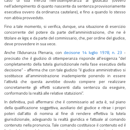
caso di sua inerzia nell’ottemperanza al giudicato (ovvero
nell’adempimento di quanto nascente da sentenza provvisoriamente
esecutiva ovvero da ordinanza cautelare), e fino a quando lo stesso
non abbia provveduto.
Fino a tale momento, si verifica, dunque, una situazione di esercizio
concorrente del potere da parte dell’amministrazione, che ne è
titolare
ex lege,
e da parte del commissario, che, per ordine del giudice,
deve provvedere in sua vece.
Anche l’Adunanza Plenaria, con
decisone 14 luglio 1978, n. 23
-
precisato che il giudizio di ottemperanza risponde all’esigenza “del
completamento della tutela giurisdizionale nella fase esecutiva della
decisione” - afferma che con tale giudizio “il giudice amministrativo si
sostituisce all’amministrazione inadempiente ponendo in essere
l’attività che questa avrebbe dovuto compiere per realizzare
concretamente gli effetti scaturenti dalla sentenza da eseguire,
conformando la realtà alle relative statuizioni”.
In definitiva, può affermarsi che il commissario ad acta è, sul piano
della qualificazione soggettiva, ausiliario del giudice e ritrae i propri
poteri dall’atto di nomina al fine di rendere effettiva la tutela
giurisdizionale, adeguando la realtà giuridica e fattuale al comando
contenuto nella pronuncia. Tale comando costituisce il contenuto ed il