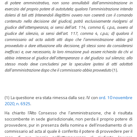
di potere amministrativo, non sono annullabili dall’amministrazione in
esercizio del proprio potere di autotutela; qualora l’amministrazione intenda
dolersi di tali atti (ritenendoli illegittimi ovvero non coerenti con il comando
contenuto nella decisione del giudice), potrà esclusivamente rivolgersi al
giudice dell’ottemperanza, ai sensi dell’art. 114, comma 6, c.p.a., ovvero al
giudice del silenzio, ai sensi dell’art. 117, comma 4, c.p.a.; d) qualora il
commissario ad acta adotti atti dopo che l’amministrazione abbia già
provveduto a dare attuazione alla decisione, gli stessi sono da considerarsi
inefficaci e, ove necessario, la loro rimozione può essere richiesta da chi vi
abbia interesse al giudice dell’ottemperanza o del giudizio sul silenzio; allo
stesso modo deve concludersi per la speculare ipotesi di atti adottati
dall’amministrazione dopo che il commissario abbia provveduto
(1).
(1) La questione era stata rimessa dalla sez. IV con
ord. 10 novembre
2020, n. 6925
.
Ha chiarito l’Alto Consesso che l’amministrazione, che è risultata
soccombente in sede giurisdizionale, non perda il proprio potere di
provvedere, pur in presenza della nomina e dell’insediamento di un
commissario ad acta al quale è conferito il potere di provvedere per il