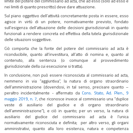
limite del potere del commissario ad acta, che ad esso (solo ad esso e
nei limiti di quanto prescritto) deve dare attuazione.
Sul piano oggettivo dell’attività concretamente posta in essere, esso
agisce in virtù di un potere, normativamente previsto, fondato
sull’esigenza dell’attuazione delle decisioni giurisdizionali in quanto
funzionali a rendere concreta ed effettiva della tutela giurisdizionale
delle situazioni soggettive.
Ciò comporta che la fonte del potere del commissario ad acta è
riconducibile, quanto all’investitura, all’atto di nomina e, quanto al
contenuto, alla sentenza (o comunque al provvedimento
giurisdizionale della cui esecuzione si tratta).
In conclusione, non può essere riconosciuta al commissario ad acta,
nemmeno in via “aggiuntiva”, la natura di organo straordinario
dell’amministrazione (dovendosi, in tal senso, precisare quanto –
peraltro incidentalmente - affermato da
Cons. Stato, Ad. Plen., 9
maggio 2019, n. 7
, che riconosce invece al commissario una “duplice
veste di ausiliario del giudice e di organo straordinario
dell’amministrazione”), e ciò in quanto; per un verso, la natura di
ausiliario del giudice del commissario ad acta è l’unica
normativamente riconosciuta e definita; per altro verso, gli organi
amministrativi, quanto alla loro esistenza, natura e competenza