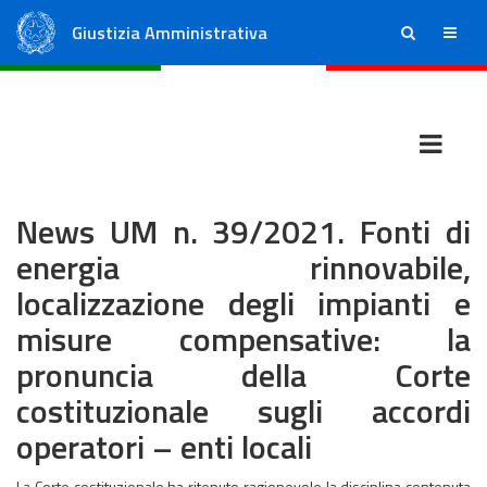
Giustizia Amministrativa
ricerca
menu
Consiglio di Stato
Tribunali Amministrativi Regionali
News UM n. 39/2021. Fonti di
energia rinnovabile,
localizzazione degli impianti e
misure compensative: la
pronuncia della Corte
costituzionale sugli accordi
operatori – enti locali
La Corte costituzionale ha ritenuto ragionevole la disciplina contenuta