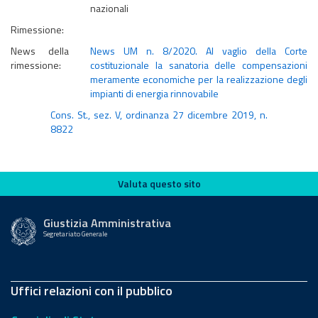
nazionali
Rimessione:
News della
News UM n. 8/2020. Al vaglio della Corte
rimessione:
costituzionale la sanatoria delle compensazioni
meramente economiche per la realizzazione degli
impianti di energia rinnovabile
Cons. St., sez. V, ordinanza 27 dicembre 2019, n.
8822
Valuta questo sito
Valuta questo sito
Giustizia Amministrativa
Segretariato Generale
Uffici relazioni con il pubblico