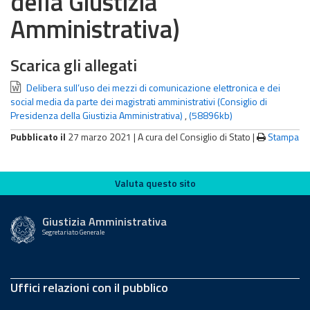
della Giustizia
Amministrativa)
Scarica gli allegati
Delibera sull’uso dei mezzi di comunicazione elettronica e dei
social media da parte dei magistrati amministrativi (Consiglio di
Presidenza della Giustizia Amministrativa)
,
(58896kb)
Pubblicato il
27 marzo 2021 |
A cura del Consiglio di Stato
|
Stampa
Valuta questo sito
Valuta questo sito
Giustizia Amministrativa
Segretariato Generale
Uffici relazioni con il pubblico