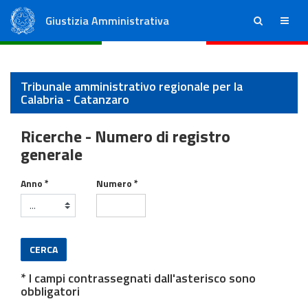
Giustizia Amministrativa
ricerca
menu
Consiglio di Stato
Tribunali Amministrativi Regionali
Tribunale amministrativo regionale per la
Calabria - Catanzaro
Ricerche - Numero di registro
generale
Ricorsi
Anno *
Numero *
CERCA
* I campi contrassegnati dall'asterisco sono
obbligatori