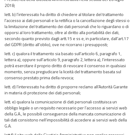
2018;
lett. b) l'interessato ha diritto di chiedere al titolare del trattamento
l'accesso ai dati personali e la rettifica o la cancellazione degli stessi o
la limitazione del trattamento dei dati personali che lo riguardano o di
opporsi al loro trattamento, oltre al diritto alla portabilità dei dati,
secondo quanto previsto dagli artt.15 e ss e, in particolare, dall’art.17
del GDPR (diritto all’oblio), ove ne ricorrano i presupposti;
lett. c) qualora il trattamento sia basato sull'articolo 6, paragrafo 1,
lettera a), oppure sull'articolo 9, paragrafo 2, lettera a), l’interessato
potrà esercitare il proprio diritto di revocare il consenso in qualsiasi
momento, senza pregiudicare la liceità del trattamento basata sul
consenso prestato prima della revoca;
lett. d) l’interessato ha diritto di proporre reclamo all’Autorità Garante
in materia di protezione dei dati personali;
lett. e) qualora la comunicazione di dati personali costituisca un
obbligo legale o un requisito necessario per l’accesso ai servizi web
della G.A., le possibili conseguenze della mancata comunicazione di
tali dati consistono nell’impossibilità di accedere ai servizi web della
G.A.
lett.f) il sito web della Giustizia Amministrativa non applica processi