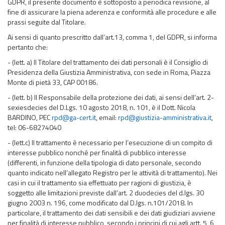
GDPR, il presente documento è sottoposto a periodica revisione, al
fine di assicurare la piena aderenza e conformità alle procedure e alle
prassi seguite dal Titolare.
Ai sensi di quanto prescritto dall’art.13, comma 1, del GDPR, si informa
pertanto che:
- (lett. a) Il Titolare del trattamento dei dati personali è il Consiglio di
Presidenza della Giustizia Amministrativa, con sede in Roma, Piazza
Monte di pietà 33, CAP 00186.
- (lett. b) Il Responsabile della protezione dei dati, ai sensi dell’art. 2-
sexiesdecies del D.Lgs. 10 agosto 2018, n. 101, è il Dott. Nicola
BARDINO, PEC
rpd@ga-cert.it
, email:
rpd@giustizia-amministrativa.it
,
tel: 06-68274040
- (lett.c) Il trattamento è necessario per l’esecuzione di un compito di
interesse pubblico nonché per finalità di pubblico interesse
(differenti, in funzione della tipologia di dato personale, secondo
quanto indicato nell’allegato Registro per le attività di trattamento). Nei
casi in cui il trattamento sia effettuato per ragioni di giustizia, è
soggetto alle limitazioni previste dall’art. 2 duodecies del d.lgs. 30
giugno 2003 n. 196, come modificato dal D.lgs. n.101/2018. In
particolare, il trattamento dei dati sensibili e dei dati giudiziari avviene
per finalità di interesse pubblico, secondo i principi di cui agli artt. 5, 6,