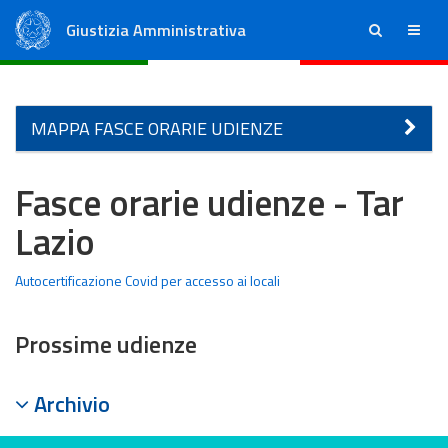
Giustizia Amministrativa
ricerca
menu
Consiglio di Stato
Tribunali Amministrativi Regionali
MAPPA FASCE ORARIE UDIENZE
Fasce orarie udienze - Tar
Lazio
Autocertificazione Covid per accesso ai locali
Prossime udienze
Archivio