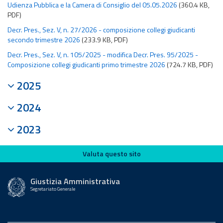
Udienza Pubblica e la Camera di Consiglio del 05.05.2026
(360.4 KB,
PDF)
Decr. Pres., Sez. V, n. 27/2026 - composizione collegi giudicanti
secondo trimestre 2026
(233.9 KB, PDF)
Decr. Pres., Sez. V, n. 105/2025 - modifica Decr. Pres. 95/2025 -
Composizione collegi giudicanti primo trimestre 2026
(724.7 KB, PDF)
2025
2024
2023
Valuta questo sito
Valuta questo sito
Giustizia Amministrativa
Segretariato Generale