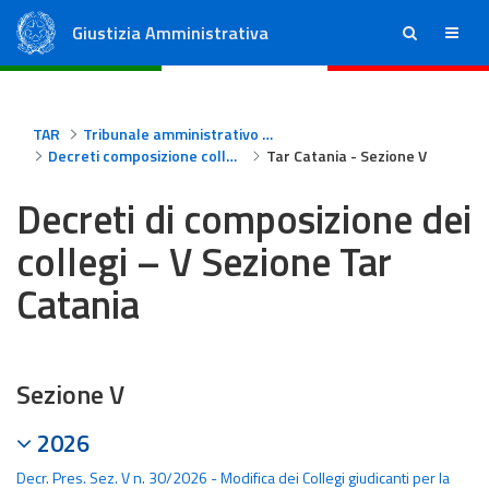
Giustizia Amministrativa
ricerca
menu
Consiglio di Stato
Tribunali Amministrativi Regionali
TAR
Tribunale amministrativo regionale per la Sicilia - Catania
Decreti composizione collegi Tar Catania
Tar Catania - Sezione V
Decreti di composizione dei
collegi – V Sezione Tar
Catania
Sezione V
2026
Decr. Pres. Sez. V n. 30/2026 - Modifica dei Collegi giudicanti per la