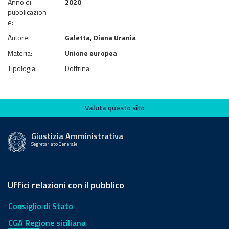
Anno di
2020
pubblicazion
e:
Autore:
Galetta, Diana Urania
Materia:
Unione europea
Tipologia:
Dottrina
Valuta questo sito
Valuta questo sito
Giustizia Amministrativa
Segretariato Generale
Uffici relazioni con il pubblico
Consiglio di Stato
CGA Regione siciliana