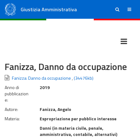
Giustizia Amministrativa
ricerca
menu
Consiglio di Stato
Tribunali Amministrativi Regionali
Fanizza, Danno da occupazione
Fanizza: Danno da occupazione
,
(34476kb)
Anno di
2019
pubblicazion
e:
Autore:
Fanizza, Angelo
Materia:
Espropriazione per pubblico interesse
Danni (in materia civile, penale,
amministrativa, contabile, alternativi)