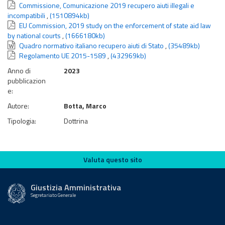
Commissione, Comunicazione 2019 recupero aiuti illegali e
incompatibili
,
(1510894kb)
EU Commission, 2019 study on the enforcement of state aid law
by national courts
,
(1666180kb)
Quadro normativo italiano recupero aiuti di Stato
,
(35489kb)
Regolamento UE 2015-1589
,
(432969kb)
Anno di
2023
pubblicazion
e:
Autore:
Botta, Marco
Tipologia:
Dottrina
Valuta questo sito
Valuta questo sito
Giustizia Amministrativa
Segretariato Generale