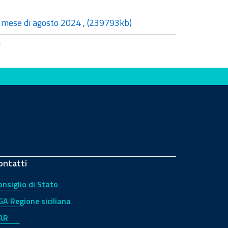
il mese di agosto 2024
,
(239793kb)
a
ontatti
onsiglio di Stato
GA Regione siciliana
AR