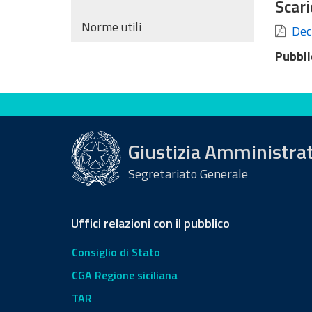
Scari
Norme utili
Decr
Pubbli
Valuta questo sito
Giustizia Amministra
Segretariato Generale
Uffici relazioni con il pubblico
Consiglio di Stato
CGA Regione siciliana
TAR