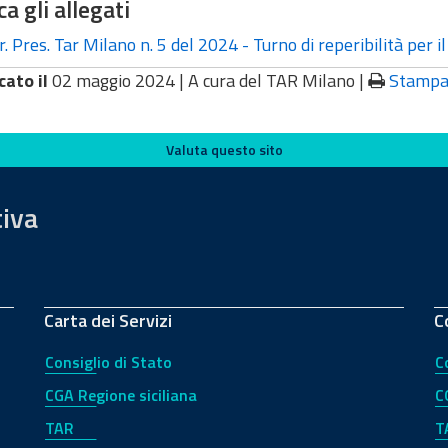
ca gli allegati
. Pres. Tar Milano n. 5 del 2024 - Turno di reperibilità per 
cato il
02 maggio 2024 |
A cura del TAR Milano
|
Stamp
Valuta questo sito
tiva
Carta dei Servizi
C
Consiglio di Stato
C
CGA Regione siciliana
C
TAR
T