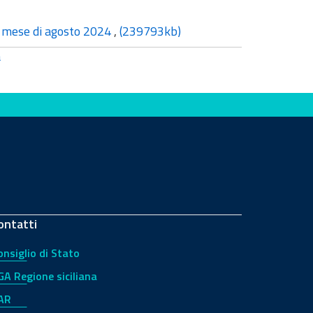
il mese di agosto 2024
,
(239793kb)
a
ontatti
onsiglio di Stato
GA Regione siciliana
AR