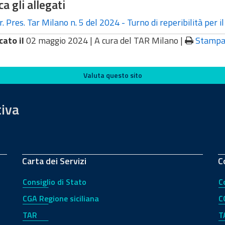
ca gli allegati
. Pres. Tar Milano n. 5 del 2024 - Turno di reperibilità per 
cato il
02 maggio 2024 |
A cura del TAR Milano
|
Stamp
Valuta questo sito
tiva
Carta dei Servizi
C
Consiglio di Stato
C
CGA Regione siciliana
C
TAR
T