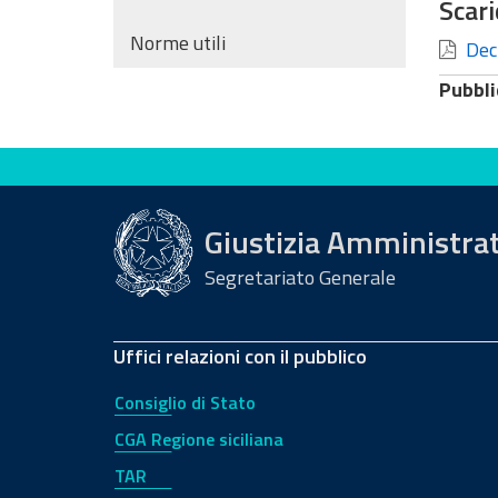
Scari
Norme utili
Decr
Pubbli
Valuta questo sito
Giustizia Amministra
Segretariato Generale
Uffici relazioni con il pubblico
Consiglio di Stato
CGA Regione siciliana
TAR