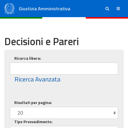
Giustizia Amministrativa
ricerca
menu
Consiglio di Stato
Tribunali Amministrativi Regionali
Decisioni e Pareri
Ricerca base
Ricerca libera:
Ricerca Avanzata
Risultati per pagina:
Tipo Provvedimento: