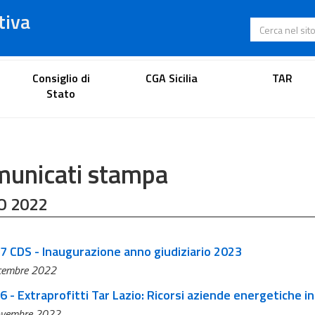
tiva
Cerca nel s
Portale dell'avvocato
Consiglio di
CGA Sicilia
TAR
Stato
unicati stampa
 2022
77 CDS - Inaugurazione anno giudiziario 2023
cembre 2022
n. 776 - Extraprofitti Tar Lazio: Ricorsi aziende energetiche 
ovembre 2022