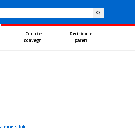
Ita
ito
Portale del magistrato
Codici e
Decisioni e
convegni
pareri
inammissibili