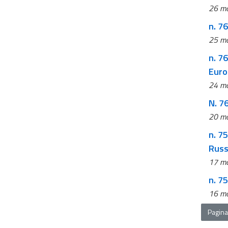
26 ma
n. 7
25 ma
n. 7
Euro
24 ma
N. 76
20 ma
n. 759 CDS - Giornata della legalità a Palazzo Spada con testimonianze Fratti
Russo
17 ma
n. 75
16 ma
Pagina