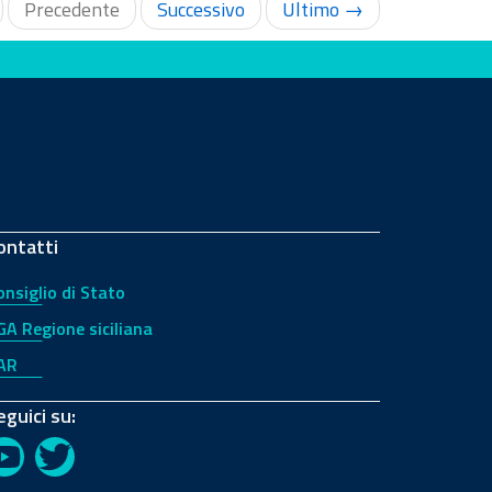
Precedente
Successivo
Ultimo →
ontatti
onsiglio di Stato
GA Regione siciliana
AR
eguici su:
YouTube
Twitter