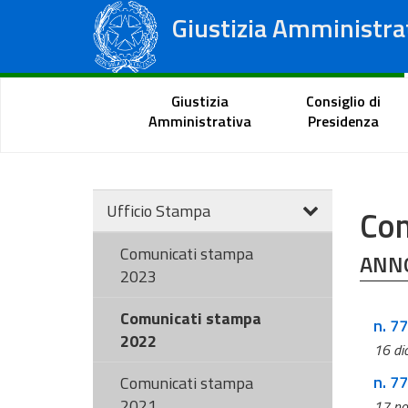
Giustizia Amministra
Consiglio di Stato
Tribunali Amministrativi Regionali
Portale del cittadino
Giustizia
Consiglio di
Amministrativa
Presidenza
Ufficio Stampa
Com
Comunicati stampa
ANNO
2023
Comunicati stampa
n. 7
2022
16 di
Comunicati stampa
2021
17 n