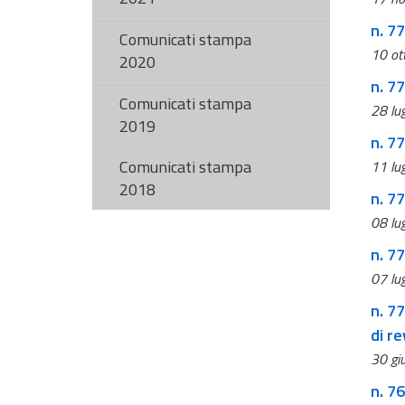
n. 77
Comunicati stampa
10 ot
2020
n. 7
Comunicati stampa
28 lu
2019
n. 7
Comunicati stampa
11 lu
2018
n. 77
08 lu
n. 7
07 lu
n. 77
di re
30 gi
n. 7